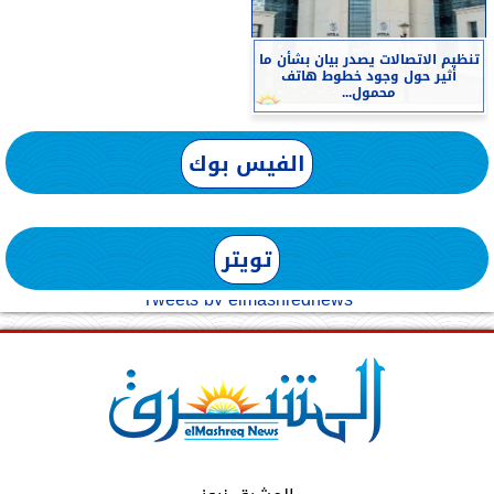
تنظيم الاتصالات يصدر بيان بشأن ما
أثير حول وجود خطوط هاتف
محمول...
الفيس بوك
تويتر
Tweets by elmashreqnews