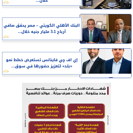
خلال...
البنك الأهلي الكويتي – مصر يحقق صافي
أرباح 3.1 مليار جنيه خلال...
إي اف چي فاينانس تستعرض خطط نمو
«بلد» لتعزيز حضورها في سوق...