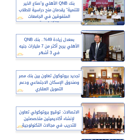
بنك QNB الأهلي و”صناع الخير
للتنمية” يقدمان منح دراسية للطلاب
المتفوقين في الجامعات
التكنولوجية
بمعدل زيادة 49%.. بنك QNB
الأهلي يربح أكثر من 7 مليارات جنيه
في 3 أشهر
تجديد بروتوكول تعاون بين بنك مصر
وصندوق الإسكان الاجتماعي ودعم
التمويل العقاري
الاتصالات: توقيع بروتوكولي تعاون
لإنشاء أكاديميتين متخصصتين
للتدريب في مجالات التكنولوجية