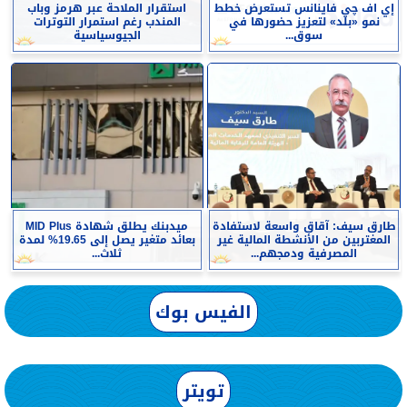
إي اف چي فاينانس تستعرض خطط
استقرار الملاحة عبر هرمز وباب
نمو «بلد» لتعزيز حضورها في
المندب رغم استمرار التوترات
سوق...
الجيوسياسية
طارق سيف: آقاق واسعة لاستفادة
ميدبنك يطلق شهادة MID Plus
المغتربين من الأنشطة المالية غير
بعائد متغير يصل إلى 19.65% لمدة
المصرفية ودمجهم...
ثلاث...
الفيس بوك
تويتر