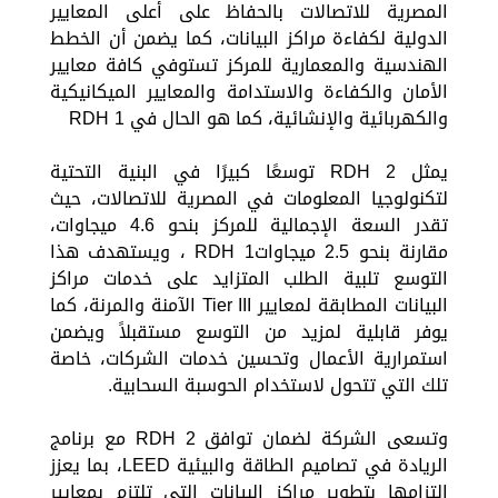
المصرية للاتصالات بالحفاظ على أعلى المعايير
الدولية لكفاءة مراكز البيانات، كما يضمن أن الخطط
الهندسية والمعمارية للمركز تستوفي كافة معايير
الأمان والكفاءة والاستدامة والمعايير الميكانيكية
والكهربائية والإنشائية، كما هو الحال في RDH 1
يمثل RDH 2 توسعًا كبيرًا في البنية التحتية
لتكنولوجيا المعلومات في المصرية للاتصالات، حيث
تقدر السعة الإجمالية للمركز بنحو 4.6 ميجاوات،
مقارنة بنحو 2.5 ميجاواتRDH 1 ، ويستهدف هذا
التوسع تلبية الطلب المتزايد على خدمات مراكز
البيانات المطابقة لمعايير Tier III الآمنة والمرنة، كما
يوفر قابلية لمزيد من التوسع مستقبلاً ويضمن
استمرارية الأعمال وتحسين خدمات الشركات، خاصة
تلك التي تتحول لاستخدام الحوسبة السحابية.
وتسعى الشركة لضمان توافق RDH 2 مع برنامج
الريادة في تصاميم الطاقة والبيئية LEED، بما يعزز
التزامها بتطوير مراكز البيانات التي تلتزم بمعايير