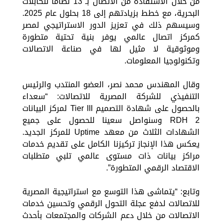
من خلال الاستفادة من الاتصال بـ 13 نظاما للكابلات
البحرية، مع خطط بزيادتهم إلى 18 بحلول عام 2025.
وسيسهم ذلك في تعزيز الدور الاستراتيجي لمصر
كمركز اتصال عالمي يوفر بنية تحتية متطورة
وموثوقية لا مثيل لها في صناعة الاتصالات
وتكنولوجيا المعلومات.
وقال المهندس محمد نصر، العضو المنتدب والرئيس
التنفيذي للشركة المصرية للاتصالات: “سعداء
بالحصول على شهادة التصميم Tier III لمركز البيانات
RDH 2 وسنواصل سعينا للحصول على جميع
الشهادات الثلاث من معهد Uptime للمركز الجديد.
يعكس هذا الإنجاز تركيزنا الكامل على تقديم خدمات
مراكز بيانات ذات مستوى عالمي تلبي متطلبات
الاقتصاد الرقمي المتطورة”.
وتابع: “يتماشى هذا التوسع مع استراتيجية المصرية
للاتصالات لدفع عجلة التحول الرقمي وتحسين خدمات
الاتصالات من خلال دعم الشركات والمجتمعات بأحدث