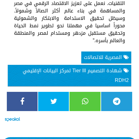
التقنيات. نعمل على تعزيز الاقتصاد الرقمي في مصر
والمساهمة في بناء عالم أكثر اتصالاً وشمولاً.
وسيظل تحقيق الاستدامة والابتكار والشمولية
محوراً اساسيا في مهمتنا نحو تطوير نمط الحياة
وتحقيق مستقبل مزدهر ومستدام لمصر والمنطقة
والعالم بأسره.”
المصرية للاتصالات
شهادة التصميم Tier III لمركز البيانات الإقليمي
RDH2