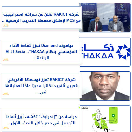
شركة RAKICT تعلن عن شراكة استراتيجية
مع MCS لإطلاق محفظة التدريب الرسمية...
دياموند Diamond تعزز كفاءة الأداء
المؤسسي بنظام THΔKΔA.. منصة الـ AI
الرائدة...
شركة RAKICT تعزز توسعها الأفريقي
بتعيين ألفريد نكانزا مديرًا عامًا لعملياتها
في...
دراسة من ”إندرايف” تكشف أبرز أنماط
التوصيل في مصر خلال النصف الأول...