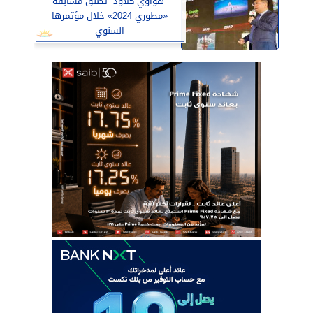
”هواوي كلاود” تطلق مسابقة
«مطوري 2024» خلال مؤتمرها
السنوي