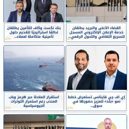
القضاء الأعلى والبريد يطلقان
بنك نكست وكاف للتأمين يطلقان
خدمة الإعلان الإلكتروني المسجل
تحالفًا استراتيجيًا لتقديم حلول
لتسريع التقاضي والتحول الرقمي...
تأمينية متكاملة لعملاء...
إي اف چي فاينانس تستعرض خطط
استقرار الملاحة عبر هرمز وباب
نمو «بلد» لتعزيز حضورها في
المندب رغم استمرار التوترات
سوق...
الجيوسياسية