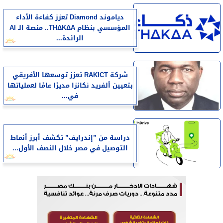
دياموند Diamond تعزز كفاءة الأداء
المؤسسي بنظام THΔKΔA.. منصة الـ AI
الرائدة...
شركة RAKICT تعزز توسعها الأفريقي
بتعيين ألفريد نكانزا مديرًا عامًا لعملياتها
في...
دراسة من ”إندرايف” تكشف أبرز أنماط
التوصيل في مصر خلال النصف الأول...