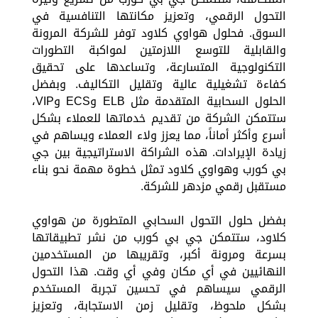
التحول الرقمي، وتعزيز مكانتها التنافسية في
السوق. فحلول هواوي كلاود توفر للشركة المرونة
والقابلية للتوسع اللازمتين لمواكبة التطورات
التكنولوجية المتسارعة، وتساعدها على تحقيق
كفاءة تشغيلية عالية وتقليل التكاليف. وبفضل
الحلول السحابية المتقدمة مثل ELB وECS وVIP،
ستتمكن الشركة من تقديم خدماتها للعملاء بشكل
أسرع وأكثر أماناً، مما يعزز ولاء العملاء ويساهم في
زيادة الإيرادات. هذه الشراكة الاستراتيجية بين جي
بي كورب وهواوي كلاود تمثل خطوة مهمة نحو بناء
مستقبل رقمي مزدهر للشركة.
بفضل حلول التحول السحابي المتطورة من هواوي
كلاود، ستتمكن جي بي كورب من نشر تطبيقاتها
بسرعة ومرونة أكبر، وتقريبها من المستخدمين
النهائيين في أي مكان وفي أي وقت. هذا التحول
الرقمي سيساهم في تحسين تجربة المستخدم
بشكل ملحوظ، وتقليل زمن الاستجابة، وتعزيز