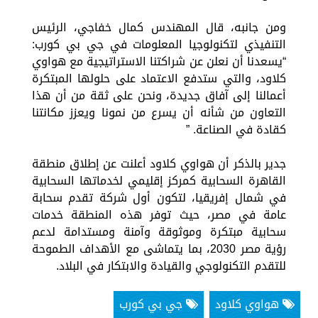
ومن جانبه، قال المهندس كمال خفاجي، الرئيس
التنفيذي لتكنولوجيا المعلومات في جي بي كورب:
“يسعدنا أن نعلن عن شراكتنا الاستراتيجية مع هواوي
كلاود، والتي ستدفع الاعتماد على حلولها المبتكرة
أعمالنا إلى آفاق جديدة، ونحن على ثقة من أن هذا
التعاون من شأنه أن يسرع من نمونا ويعزز مكانتنا
كقادة في الصناعة. ”
جدير بالذكر أن هواوي كلاود أعلنت عن إطلاق منطقة
القاهرة السحابية كمركز إقليمي لخدماتها السحابية
في شمال إفريقيا، لتكون أول شركة تقدم سحابة
عامة في مصر، حيث توفر هذه المنطقة خدمات
سحابية مبتكرة وموثوقة وآمنة ومستدامة لدعم
رؤية مصر 2030، بما يتماشى مع الأهداف الطموحة
للتقدم التكنولوجي والقيادة والابتكار في البلاد.
هواوي كلاود
جي بي كورب