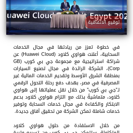
توقيع الاتفاقية
في خطوة تعزز من ريادتها في مجال الخدمات
السحابية، أعلنت هواوي كلاود (Huawei Cloud) عن
شراكة استراتيجية مع مجموعة جي بي كورب (GB
Corp)، الشركة الرائدة في مجال تصنيع السيارات
بمنطقة الشرق الأوسط وتقديم الخدمات المالية غير
المصرفية في مصر، بهدف دفع رحلة التحول الرقمي
لـ”جي بي كورب” من خلال نقل عملياتها إلى هواوي
كلاود، متماشيةً بذلك مع التزام هواوي كلاود بدعم
الابتكار والكفاءة في مجال خدمات السحابة وتوفير
خدمات شاملة تمكن الشركة من تحقيق آفاق جديدة.
من خلال الاستفادة من حلول هواوي كلاود
المتكاملة، ستتمكن جي بي كورب من تسريع وتيرة