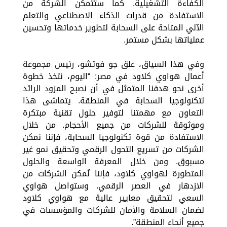
الكفاءة التشغيلية. كما ستتمكن الشركة من
الاستفادة من قدرات الذكاء الاصطناعي والتعلم
الآلي المتاحة على السحابة لتطوير خدماتها وتحسين
عملياتها بشكل مستمر.
وفي هذا السياق، علق جو فوتشو، رئيس مجموعة
أعمال هواوي كلاود في مصر: “اليوم، نتخذ خطوة
أخرى نحو هدفنا المتمثل في أن نصبح المزود الرائد
لتكنولوجيا السحابة في المنطقة. يتماشى هذا
التعاون مع مهمتنا لتوفير حلول تقنية مبتكرة
وموثوقة للشركات من جميع الأحجام. من خلال
الاستفادة من قوة تكنولوجيا السحابة، فإننا نمكن
الشركات من تسريع التحول الرقمي وتحقيق نمو غير
مسبوق. ومن خلال المعرفة الواسعة والحلول
المتطورة لهواوي كلاود، فإننا نُمكن الشركات من
الازدهار في العصر الرقمي. وستواصل هواوي
السعي لتحقيق معايير عالية مع هواوي كلاود
لضمان السلامة والأمان للشركات والمؤسسات في
جميع أنحاء المنطقة”.