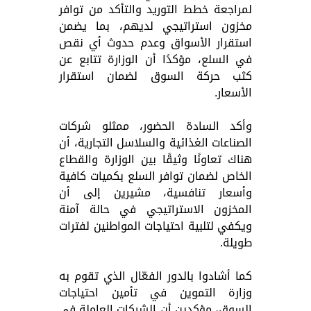
لمراجعة خطط التوريد والتأكد من توافر
مخزون استراتيجي لديهم، بما يضمن
استقرار الأسواق وعدم حدوث أي نقص
في السلع، مؤكدًا أن الوزارة تتابع عن
كثب حركة السوق لضمان استقرار
الأسعار.
وأكد السادة الحضور، ممثلو شركات
الصناعات الغذائية والسلاسل التجارية، أن
هناك تعاونًا وثيقًا بين الوزارة والقطاع
الخاص لضمان توافر السلع بكميات كافية
وأسعار تنافسية، مشيرين إلى أن
المخزون الاستراتيجي في حالة آمنة
ويكفي لتلبية احتياجات المواطنين لفترات
طويلة.
كما أشادوا بالدور الفعّال الذي تقوم به
وزارة التموين في تأمين احتياجات
السوق، مؤكدين أن الشركات العاملة في