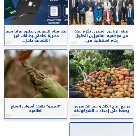
البنك الزراعي المصري يكرّم عدداً
بنك قناة السويس يطلق مزايا سفر
من موظفيه المتميزين لتحقيق
حصرية لحاملي بطاقات فيزا
ارقام استثنائية في...
الائتمانية داخل...
تراجع إنتاج الكاكاو في الكاميرون
“النينيو” تهدد أسواق السلع
يضغط على إمدادات الشوكولاتة
العالمية