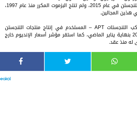
يُذكر أن الولايات المتحدة أوقفت تعدين التنجستن في عام 2015، ولم تنتج البزموت المكرر منذ عام 1997،
ي هذين المجالين.
وفي ظل هذه التطورات، ارتفع سعر مركب التنجستات APT – المستخدم في إنتاج منتجات التنجستن
المختلفة – إلى أعلى مستوى له منذ 2014 بنهاية يناير الماضي، كما استقر مؤشر أسعار الإنديوم خارج
له منذ عقد.