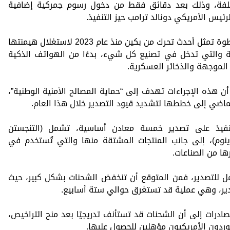
ختلفة، وذلك بعد دقائق فقط من دخول رسوم جمركية إضافية
وذكر موقع إنفستنج الأمريكي، أن تلك الخطوة تمثل أحدث تحرك من بكين منذ عام 2023 لاستغلال هيمنتها
ية والتي تدخل في تصنيع كل شيء، بدءًا من الهواتف الذكية
 الموجهة والذخائر العسكرية.
أن هذه الإجراءات تهدف إلى “حماية المصالح الأمنية الوطنية”،
لتنفيذ على تصدير خمسة معادن أساسية، تشمل (التنجستن
بدينوم)، إلى جانب المنتجات المشتقة منها والتي تُستخدم في
ا من الصناعات.
ل للتصدير، فمن المتوقع أن تنخفض الشحنات بشكل كبير، حيث
ير، وهي عملية قد تستغرق حوالي ستة أسابيع.
صادرات إلى أن الشحنات قد تستأنف تدريجيًا بعد منح التراخيص،
وردون الأمريكيون مؤهلين للحصول عليها.