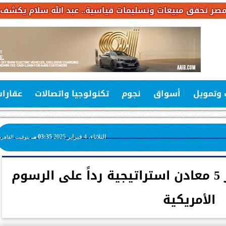
ليمات قياسية.. عبد الله سلام يكشف خطة استثمارات بـ6.4 مليار جنيه خلال 
 وتمويل
أسواق
نجوم
تكنولوجيا واتصالات
عقارا
الثلاثاء، 4 فبراير 2025
03:35 مـ
بتوقيت القاهرة
الصين توسع قيود تصدير 5 معادن استراتيجية رداً على الرسوم
الأمريكية