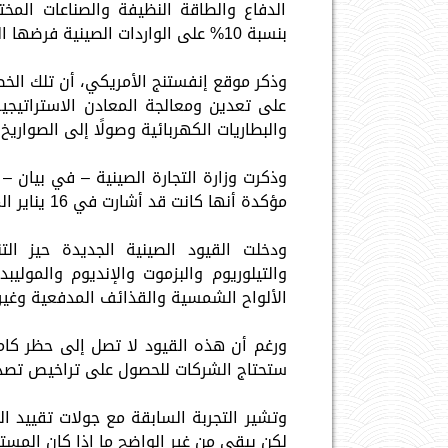
الدفاع والطاقة النظيفة والصناعات الم
بنسبة 10% على الواردات الصينية فرضها الرئيس الأمريكي دونالد ترامب حيز التنفيذ.
على تعدين ومعالجة المعادن الاستراتيج
والبطاريات الكهربائية وصولًا إلى الصواريخ
وذكرت وزارة التجارة الصينية – في بيان – 
مؤكدة أنها كانت قد أشارت في 16 يناير الماضي إلى خططها لتشديد قيود التصدير خلال هذا العام.
ودخلت القيود الصينية الجديدة حيز ا
والتيلوريوم والبزموت والإنديوم والمولي
الألواح الشمسية والقذائف المدفعية وغيره
ورغم أن هذه القيود لا تصل إلى حظر كام
ستحتاج الشركات للحصول على تراخيص تصد
وتشير التجربة السابقة مع جولات تقييد ال
لكن يبقى من غير الواضح ما إذا كان المست