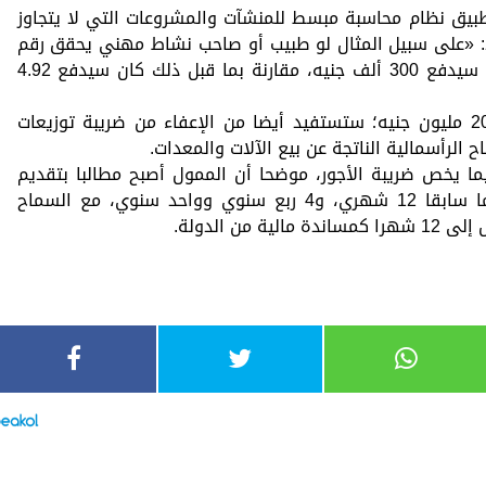
بيق نظام محاسبة مبسط للمنشآت والمشروعات التي لا يتجاوز
 مليون جنيه، قائلا: «على سبيل المثال لو طبيب أو صاحب نشاط مهني يحقق رقم
أعمال 20 مليون جنيه، في ظل التيسيرات سيدفع 300 ألف جنيه، مقارنة بما قبل ذلك كان سيدفع 4.92
وذكر أن الشريحة من الممولين أقل من 20 مليون جنيه؛ ستستفيد أيضا من الإعفاء من ضريبة توزيعات
ما يخص ضريبة الأجور، موضحا أن الممول أصبح مطالبا بتقديم
إقرار سنوي واحد فقط بدلا من 17 التزاما سابقا 12 شهري، و4 ربع سنوي وواحد سنوي، مع السماح
ن الدولة.