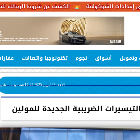
وكولاتة
الكشف عن شروط الزمالك للموافقة على عرض
 وتمويل
أسواق
نجوم
تكنولوجيا واتصالات
عقارا
الأحد، 27 أبريل 2025
10:24 صـ
بتوقيت القاهرة
تيسيرات الضريبية الجديدة للمولين