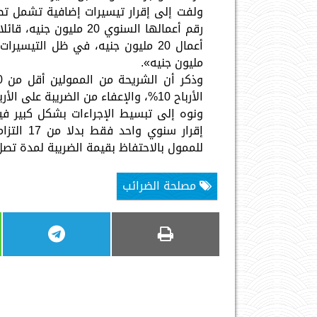
ولفت إلى إقرار تيسيرات إضافية تشمل تط
رقم أعمالها السنوي 20
مليون جنيه».
الأرباح 10%، والإعفاء من الضريبة على الأرباح الرأسمالية الناتجة عن بيع الآلات والمعدات.
ونوه إلى تبسيط الإجراءات بشكل كبير في
للممول بالاحتفاظ بقيمة الضريبة لمدة تصل إلى 12 شهرا كمساندة مالية م
مصلحة الضرائب