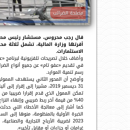
مصلحة الضرائب
قال رجب محروس، مستشار رئيس مصلحة 
أقرتها وزارة المالية، تشمل ثلاثة م
الاستثمارات.
وأضاف خلال تصريحات تلفزيونية لبرنامج «
في تقديم «عفو تام» عن جميع أنواع الضرائ
رسم تنمية الموارد.
وأوضح أن المحور الثاني يستهدف الممولين
31 ديسمبر 2019، مشيرا إلى إق
40% من قيمة آخر ربط ضريبي وإنهاء النزاع تلقائيا في حال عدم تقديم الإقرار أو تقديم الإقرار بخسائر.
كما أشار إلى معالجة الأخطاء التي حدثت 
غرامات أو جزاءات أو مقابل تأخير».