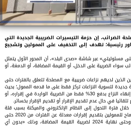
الضرائب، إن حزمة التيسيرات الضريبية الجديدة التي
حاور رئيسية؛ تهدف إلى التخفيف على الممولين وتشجيع
على مسئوليتي» عبر شاشة «صدى البلد»، أن المحور الأول يتمثل
ب سواء الضريبة على الدخل، أو القيمة المضافة، أو الدمغة، أو
 الذين لديهم نزاعات ضريبية مع المصلحة تتعلق بالفترات حتى
رار إلى آلية جديدة لتسوية النزاعات تركز فقط على ما قدمه الممول؛ بحيث
تمكن الممول الذي قدم إقرارا ضريبيا من إنهاء النزاع بدفع 30% فقط من الضريبة الواردة في إقراره، أو
خلال فترة التحول إلى النظام الإلكتروني والميكنة بسبب قلة
الخبرة الأولية بالمنظومة، منوها إلى السماح للممولين بتقديم إقرارات معدلة عن الفترات من 2020 حتى
2023 لضريبة الأرباح التجارية والصناعية، وحتى نهاية 2024 لضريبة القيمة المضافة، وذلك «بدون أي