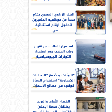
البنك الزراعي المصري يكرّم
عدداً من موظفيه المتميزين
لتحقيق ارقام استثنائية
في...
استقرار الملاحة عبر هرمز
وباب المندب رغم استمرار
التوترات الجيوسياسية
“البيئة” تبحث مع “الصناعات
الكيماوية” استخدام الحمأة
كوقود في مصانع الأسمنت
القضاء الأعلى والبريد
يطلقان خدمة الإعلان