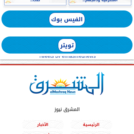
الفيس بوك
تويتر
Tweets by elmashreqnews
المشرق نيوز
الرئيسية
الأخبار