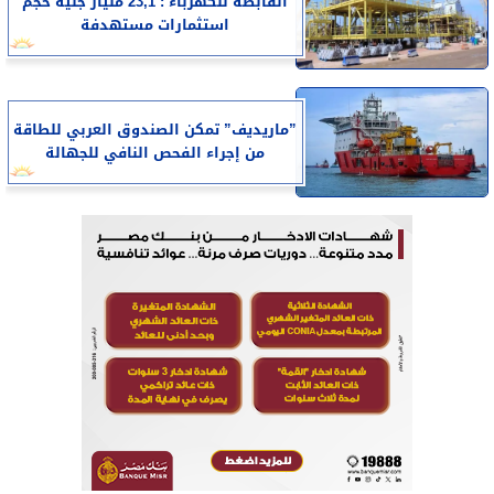
القابضة للكهرباء : 23,1 مليار جنيه حجم
استثمارات مستهدفة
”ماريديف” تمكن الصندوق العربي للطاقة
من إجراء الفحص النافي للجهالة