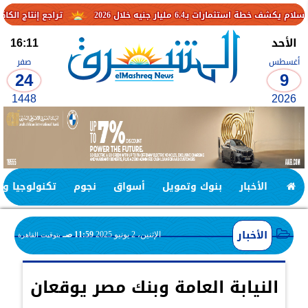
ار جنيه خلال 2026
تراجع إنتاج الكاكاو في الكامير
الأحد
16:11
أغسطس
صفر
24
9
1448
2026
الأخبار
بنوك وتمويل
أسواق
نجوم
تكنولوجيا وا
الأخبار
الإثنين، 2 يونيو 2025
11:59 صـ
بتوقيت القاهرة
النيابة العامة وبنك مصر يوقعان