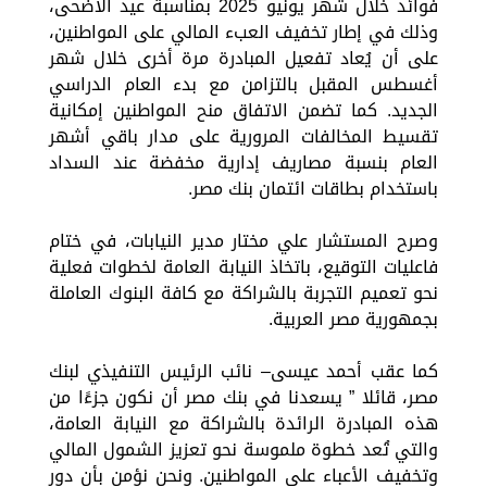
فوائد خلال شهر يونيو 2025 بمناسبة عيد الأضحى،
وذلك في إطار تخفيف العبء المالي على المواطنين،
على أن يُعاد تفعيل المبادرة مرة أخرى خلال شهر
أغسطس المقبل بالتزامن مع بدء العام الدراسي
الجديد. كما تضمن الاتفاق منح المواطنين إمكانية
تقسيط المخالفات المرورية على مدار باقي أشهر
العام بنسبة مصاريف إدارية مخفضة عند السداد
باستخدام بطاقات ائتمان بنك مصر.
وصرح المستشار علي مختار مدير النيابات، في ختام
فاعليات التوقيع، باتخاذ النيابة العامة لخطوات فعلية
نحو تعميم التجربة بالشراكة مع كافة البنوك العاملة
بجمهورية مصر العربية.
كما عقب أحمد عيسى– نائب الرئيس التنفيذي لبنك
مصر، قائلا ” يسعدنا في بنك مصر أن نكون جزءًا من
هذه المبادرة الرائدة بالشراكة مع النيابة العامة،
والتي تُعد خطوة ملموسة نحو تعزيز الشمول المالي
وتخفيف الأعباء على المواطنين. ونحن نؤمن بأن دور