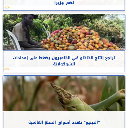
لضم بيزيرا
تراجع إنتاج الكاكاو في الكاميرون يضغط على إمدادات
الشوكولاتة
“النينيو” تهدد أسواق السلع العالمية