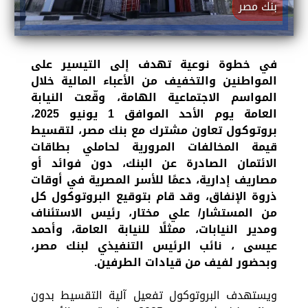
بنك مصر
في خطوة نوعية تهدف إلى التيسير على
المواطنين والتخفيف من الأعباء المالية خلال
المواسم الاجتماعية الهامة، وقّعت النيابة
العامة يوم الأحد الموافق 1 يونيو 2025،
بروتوكول تعاون مشترك مع بنك مصر، لتقسيط
قيمة المخالفات المرورية لحاملي بطاقات
الائتمان الصادرة عن البنك، دون فوائد أو
مصاريف إدارية، دعمًا للأسر المصرية في أوقات
ذروة الإنفاق، وقد قام بتوقيع البروتوكول كل
من المستشار/ علي مختار، رئيس الاستئناف
ومدير النيابات، ممثلًا للنيابة العامة، وأحمد
عيسى ، نائب الرئيس التنفيذي لبنك مصر،
وبحضور لفيف من قيادات الطرفين.
ويستهدف البروتوكول تفعيل آلية التقسيط بدون