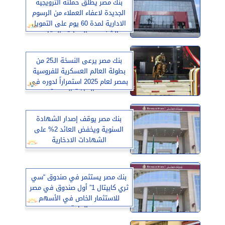
بنك مصر يطلق حملته الترويجية
الجديدة لاعفاء العملاء من الرسوم
الادارية لمدة 60 يوم على التمويل
الشخصي والسيارة والعقاري
بنك مصر يرعى النسخة الـ25 من
بطولة العالم العسكرية للفروسية
بمصر لعام 2025 استمراراً لدوره في
دعم الرياضة المصرية
بنك مصر يوقف إصدار الشهادة
السنوية ويخفض العائد 2% على
الشهادات الادخارية
بنك مصر يستثمر في صندوق “سي
ثري كابيتال 1” أول صندوق في مصر
للاستثمار الخاص في الأسهم
العامة