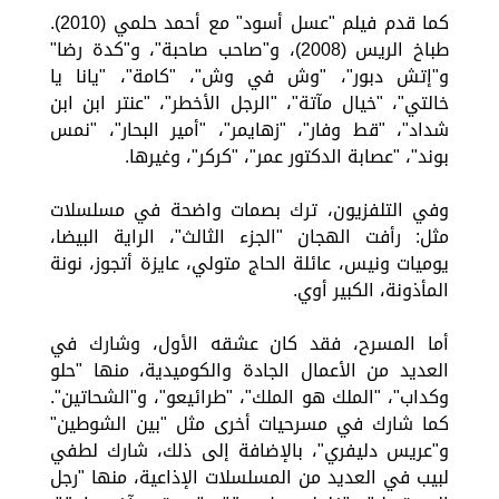
كما قدم فيلم "عسل أسود" مع أحمد حلمي (2010).
طباخ الريس (2008)، و"صاحب صاحبة"، و"كدة رضا"
و"إتش دبور"، "وش في وش"، "كامة"، "يانا يا
خالتي"، "خيال مآتة"، "الرجل الأخطر"، "عنتر ابن ابن
شداد"، "قط وفار"، "زهايمر"، "أمير البحار"، "نمس
بوند"، "عصابة الدكتور عمر"، "كركر"، وغيرها.
وفي التلفزيون، ترك بصمات واضحة في مسلسلات
مثل: رأفت الهجان "الجزء الثالث"، الراية البيضا،
يوميات ونيس، عائلة الحاج متولي، عايزة أتجوز، نونة
المأذونة، الكبير أوي.
أما المسرح، فقد كان عشقه الأول، وشارك في
العديد من الأعمال الجادة والكوميدية، منها "حلو
وكداب"، "الملك هو الملك"، "طرائيعو"، و"الشحاتين".
كما شارك في مسرحيات أخرى مثل "بين الشوطين"
و"عريس دليفري"، بالإضافة إلى ذلك، شارك لطفي
لبيب في العديد من المسلسلات الإذاعية، منها "رجل