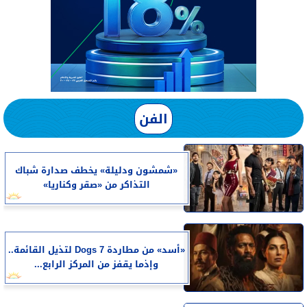
الفن
«شمشون ودليلة» يخطف صدارة شباك
التذاكر من «صقر وكناريا»
«أسد» من مطاردة 7 Dogs لتذيل القائمة..
وإذما يقفز من المركز الرابع...