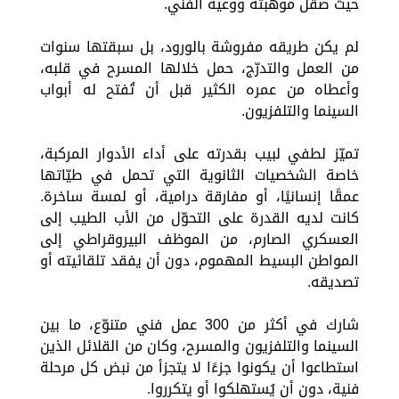
حيث صقل موهبته ووعيه الفني.
لم يكن طريقه مفروشة بالورود، بل سبقتها سنوات
من العمل والتدرّج، حمل خلالها المسرح في قلبه،
وأعطاه من عمره الكثير قبل أن تُفتح له أبواب
السينما والتلفزيون.
تميّز لطفي لبيب بقدرته على أداء الأدوار المركبة،
خاصة الشخصيات الثانوية التي تحمل في طيّاتها
عمقًا إنسانيًا، أو مفارقة درامية، أو لمسة ساخرة.
كانت لديه القدرة على التحوّل من الأب الطيب إلى
العسكري الصارم، من الموظف البيروقراطي إلى
المواطن البسيط المهموم، دون أن يفقد تلقائيته أو
تصديقه.
شارك في أكثر من 300 عمل فني متنوّع، ما بين
السينما والتلفزيون والمسرح، وكان من القلائل الذين
استطاعوا أن يكونوا جزءًا لا يتجزأ من نبض كل مرحلة
فنية، دون أن يُستهلكوا أو يتكرروا.