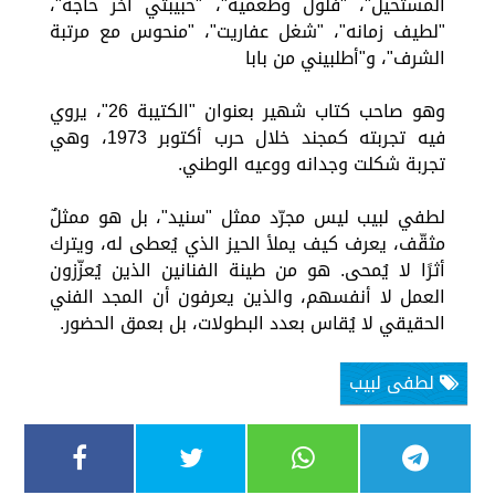
المستحيل"، "فلول وطعمية"، "حبيبتي آخر حاجة"،
"لطيف زمانه"، "شغل عفاريت"، "منحوس مع مرتبة
الشرف"، و"أطلبيني من بابا
وهو صاحب كتاب شهير بعنوان "الكتيبة 26"، يروي
فيه تجربته كمجند خلال حرب أكتوبر 1973، وهي
تجربة شكلت وجدانه ووعيه الوطني.
لطفي لبيب ليس مجرّد ممثل "سنيد"، بل هو ممثلٌ
مثقّف، يعرف كيف يملأ الحيز الذي يُعطى له، ويترك
أثرًا لا يُمحى. هو من طينة الفنانين الذين يُعزّزون
العمل لا أنفسهم، والذين يعرفون أن المجد الفني
الحقيقي لا يُقاس بعدد البطولات، بل بعمق الحضور.
لطفى لبيب