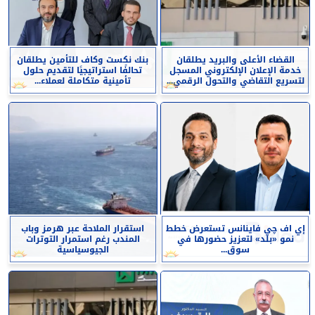
القضاء الأعلى والبريد يطلقان
بنك نكست وكاف للتأمين يطلقان
خدمة الإعلان الإلكتروني المسجل
تحالفًا استراتيجيًا لتقديم حلول
لتسريع التقاضي والتحول الرقمي...
تأمينية متكاملة لعملاء...
إي اف چي فاينانس تستعرض خطط
استقرار الملاحة عبر هرمز وباب
نمو «بلد» لتعزيز حضورها في
المندب رغم استمرار التوترات
سوق...
الجيوسياسية