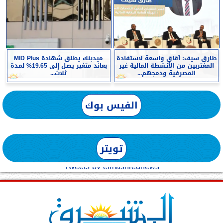
طارق سيف: آقاق واسعة لاستفادة
ميدبنك يطلق شهادة MID Plus
المغتربين من الأنشطة المالية غير
بعائد متغير يصل إلى 19.65% لمدة
المصرفية ودمجهم...
ثلاث...
الفيس بوك
تويتر
Tweets by elmashreqnews