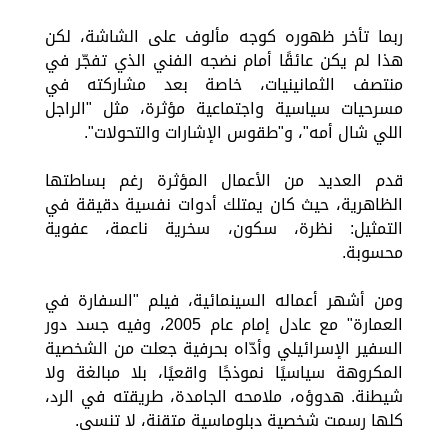
ربما تأخر ظهوره كوجه مألوف على الشاشة، لكن
هذا لم يكن عائقًا أمام نضجه الفني الذي تفجّر في
منتصف الثمانينيات، خاصة بعد مشاركته في
مسرحيات سياسية واجتماعية مؤثرة، مثل "الراجل
اللي شال أمه"، و"طقوس الإشارات والتحولات".
قدم العديد من الأعمال المؤثرة رغم بساطتها
الظاهرية، حيث كان يمتلك أدوات نفسية دقيقة في
التمثيل: نظرة، سكون، سخرية ناعمة، عفوية
محسوبة.
ومن أشهر أعماله السينمائية، فيلم "السفارة في
العمارة" مع عادل إمام عام 2005، وفيه جسد دور
السفير الإسرائيلي وأدّاه بحرفية جعلت من الشخصية
المكروهة سياسيًا نموذجًا واقعيًا، بلا مبالغة ولا
شيطنة. هدوؤه، ملامحه الجامدة، طريقته في الرد،
كلها رسمت شخصية دبلوماسية متقنة، لا تنسى.