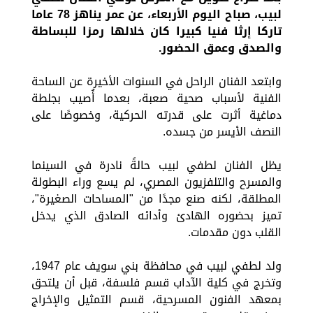
لبيب، صباح اليوم الأربعاء، عن عمر يناهز 78 عاما
تاركا إرثا فنيا كبيرا كان خلالها رمزا للبساطة
والصدق وعمق الحضور.
وابتعد الفنان الراحل في السنوات الأخيرة عن الساحة
الفنية لأسباب صحية صعبة، بعدما أُصيب بجلطة
دماغية أثرت على قدرته الحركية، وخصوصًا على
النصف الأيسر من جسده.
يظل الفنان لطفي لبيب حالةً نادرة في السينما
والمسرح والتلفزيون المصري، لم يسع وراء البطولة
المطلقة، لكنه صنع مجدًا من "المساحات الصغيرة"،
تميز بحضوره الهادئ وأدائه الصادق الذي يدخل
القلب دون مقدمات.
ولد لطفي لبيب في محافظة بني سويف عام 1947،
وتخرج في كلية الآداب قسم فلسفة، قبل أن يلتحق
بمعهد الفنون المسرحية، قسم التمثيل والإخراج