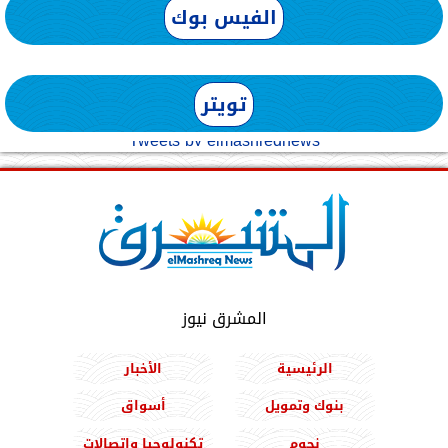
الفيس بوك
تويتر
Tweets by elmashreqnews
المشرق نيوز
الرئيسية
الأخبار
بنوك وتمويل
أسواق
نجوم
تكنولوجيا واتصالات