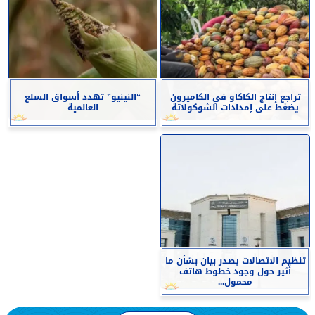
تراجع إنتاج الكاكاو في الكاميرون
“النينيو” تهدد أسواق السلع
يضغط على إمدادات الشوكولاتة
العالمية
تنظيم الاتصالات يصدر بيان بشأن ما
أثير حول وجود خطوط هاتف
محمول...