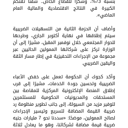
بنسبة 73%، وشكرًا للقطاع الخاص.. شفنا ثقتكم
الكبيرة في النتائج الاقتصادية والمالية العام
الماضي».
وأضاف أن الحزمة الثانية من التسهيلات الضريبية
سيتم إطلاقها في نهاية أكتوبر الجاري، وطرحها
للحوار المجتمعي خلال نوفمبر المقبل، مشيرًا إلى أن
الوزارة تركز على شركائها الممولين الحاليين عبر
مجموعة من الإجراءات التحفيزية في إطار مسار الثقة
واليقين الضريبي.
وأكد كجوك أن الحكومة تعمل على خفض الأعباء
الضريبية وتحسين جودة الخدمات، مشيرًا إلى قرب
إطلاق المنصة الإلكترونية المركزية للمقاصة بين
المستحقات والمديونيات الحكومية للمستثمرين
لتوفير مزيد من السيولة، إلى جانب تطوير منظومة رد
ضريبة القيمة المضافة لتسريع وتيسير الإجراءات
لصالح الممولين، موضحًا: «سددنا نحو 7 مليارات جنيه
ضريبة قيمة مضافة لشركائنا، وهو ما يعادل ثلاثة