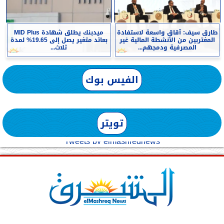
طارق سيف: آقاق واسعة لاستفادة
ميدبنك يطلق شهادة MID Plus
المغتربين من الأنشطة المالية غير
بعائد متغير يصل إلى 19.65% لمدة
المصرفية ودمجهم...
ثلاث...
الفيس بوك
تويتر
Tweets by elmashreqnews