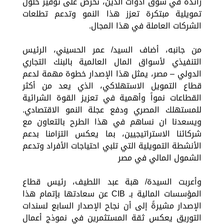
رائدة في سوق أدوات الدين، نحرص على توفير حلول
تمويلية مبتكرة تعزز هذا النمو وتدعم تطلعات
الشركات العاملة في هذا المجال.
من جانبه، أضاف السيد/ عمر الحسيني، الرئيس
التنفيذي لأسواق المال العالمية بالبنك التجاري
الدولي – مصر، يمثل هذا الإصدار خطوة مهمة لدعم
قطاع التمويل الاستهلاكي، الذي يعد من أكثر
القطاعات نمواً وأهمية في تعزيز القوة الشرائية
للمستهلك المصري ودفع عجلة النمو الاقتصادي.
ويسعدنا ان نساهم في هذا الطرح بالتعاون مع
شركائنا الاستراتيجيين، بما يعكس التزامنا بدعم
الأنشطة التمويلية التي تلبي احتياجات الأفراد وتدعم
الشمول المالي في مصر
وأعربت السيدة/ هبة عبد اللطيف، رئيس قطاع
المؤسسات المالية بـ CIB عن سعادتها بإتمام هذا
الإصدار مشيرةً إلى أن نجاح الإصدار السابع لسندات
التوريق يعكس ثقة المستثمرين في نموذج أعمال