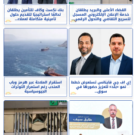
القضاء الأعلى والبريد يطلقان
بنك نكست وكاف للتأمين يطلقان
خدمة الإعلان الإلكتروني المسجل
تحالفًا استراتيجيًا لتقديم حلول
لتسريع التقاضي والتحول الرقمي...
تأمينية متكاملة لعملاء...
إي اف چي فاينانس تستعرض خطط
استقرار الملاحة عبر هرمز وباب
نمو «بلد» لتعزيز حضورها في
المندب رغم استمرار التوترات
سوق...
الجيوسياسية