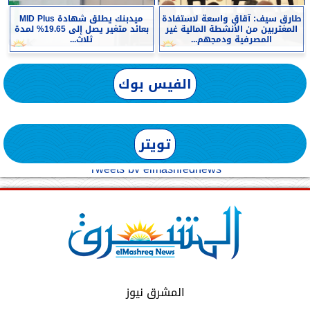
طارق سيف: آقاق واسعة لاستفادة
ميدبنك يطلق شهادة MID Plus
المغتربين من الأنشطة المالية غير
بعائد متغير يصل إلى 19.65% لمدة
المصرفية ودمجهم...
ثلاث...
الفيس بوك
تويتر
Tweets by elmashreqnews
المشرق نيوز