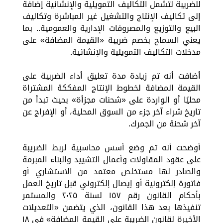
للضريبة لتشمل التكاليف التمويلية والإنشائية إضافة
إلى تكاليف الإنتاج والتشغيل غير المباشرة وتكاليف
البيع والتوزيع والمصروفات الإدارية والعمومية.. بما
يعني السماح بخصم ضريبة «القيمة المضافة» على
مدخلات التكاليف التمويلية والإنشائية.
أضافت أنه تم زيادة مدة تعليق أداء الضريبة على
القيمة المضافة لخطوط الإنتاج المفككة المشتراة
محليًا أو الواردة على «شحنات مجزأة» بحيث تبدأ من
تاريخ شراء آخر جزء من السوق المحلية، أو الإفراج عن
آخر شحنة من الجمرك.
أوضحت أنه تم وضع أسس محاسبية لربط الضريبة
على عقود المقاولات وأعمال التشييد والبناء المبرمة
والصادر لها مستخلص معتمد من الاستشاري أو
فاتورة إلكترونية أو إيصال إلكتروني قبل تاريخ العمل
بأحكام القانون رقم ١٥٧ لسنة ٢٠٢٥ والمستمر
تنفيذها بعد هذا القانون، الذي يتضمن «التعديلات
الأخيرة لقانون الضريبة على القيمة المضافة» في ١٨