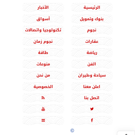
الرئيسية
الأخبار
بنوك وتمويل
أسواق
نجوم
تكنولوجيا واتصالات
عقارات
نجوم زمان
رياضة
طاقة
الفن
منوعات
سياحة وطيران
من نحن
اعلن معنا
الخصوصية
اتصل بنا





جميع الحقوق محفوظة
©
2020 - 2026 - المشرق نيوز