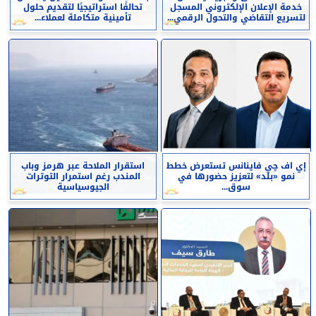
خدمة الإعلان الإلكتروني المسجل
تحالفًا استراتيجيًا لتقديم حلول
لتسريع التقاضي والتحول الرقمي...
تأمينية متكاملة لعملاء...
إي اف چي فاينانس تستعرض خطط
استقرار الملاحة عبر هرمز وباب
نمو «بلد» لتعزيز حضورها في
المندب رغم استمرار التوترات
سوق...
الجيوسياسية