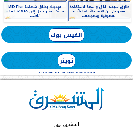
طارق سيف: آقاق واسعة لاستفادة
ميدبنك يطلق شهادة MID Plus
المغتربين من الأنشطة المالية غير
بعائد متغير يصل إلى 19.65% لمدة
المصرفية ودمجهم...
ثلاث...
الفيس بوك
تويتر
Tweets by elmashreqnews
المشرق نيوز