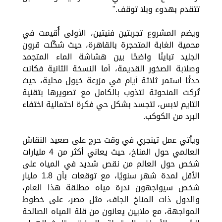
تتقدم بهدوء وبلا توقف."
ويضم المشروع تجربتين فنيتين، الأولى أُقيمت في
محمية الغابة المتحجرة بالقاهرة، حيث شكّلت قرون
الجليد تباينًا واضحًا بين هشاشة الماء المتجمد
وصلابة الصخور القديمة، أما النسخة الثانية فكانت
حدثًا استمر ثلاثة أيام في مزرعة خيول محلية، حيث
تُركت المنحوتة لتذوب بالكامل مع تصويرها بتقنية
التايم لابس، لتجسد بشكل حي فكرة احتمالية اختفاء
البرد من الكوكب.
ويأتي عمل تينجري في وقت حرج على صعيد النقاش
العالمي حول المناخ، حيث يعاني أكثر من 4 مليارات
شخص حول العالم من نقص شديد في المياه على
الأقل لمدة شهر سنويًا، مع توقعات بأن 1.8 مليار
شخص سيواجهون ندرة مياه مطلقة هذا العام،
والدول ذات المناخ الجاف، مثل مصر، على خطوط
المواجهة، مع ملايين يعانون من قلة المياه الصالحة