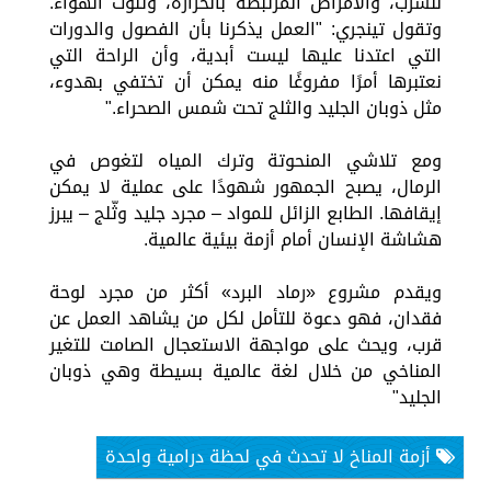
للشرب، والأمراض المرتبطة بالحرارة، وتلوث الهواء.
وتقول تينجري: "العمل يذكرنا بأن الفصول والدورات
التي اعتدنا عليها ليست أبدية، وأن الراحة التي
نعتبرها أمرًا مفروغًا منه يمكن أن تختفي بهدوء،
مثل ذوبان الجليد والثلج تحت شمس الصحراء."
ومع تلاشي المنحوتة وترك المياه لتغوص في
الرمال، يصبح الجمهور شهودًا على عملية لا يمكن
إيقافها. الطابع الزائل للمواد – مجرد جليد وثّلج – يبرز
هشاشة الإنسان أمام أزمة بيئية عالمية.
ويقدم مشروع «رماد البرد» أكثر من مجرد لوحة
فقدان، فهو دعوة للتأمل لكل من يشاهد العمل عن
قرب، ويحث على مواجهة الاستعجال الصامت للتغير
المناخي من خلال لغة عالمية بسيطة وهي ذوبان
الجليد"
أزمة المناخ لا تحدث في لحظة درامية واحدة