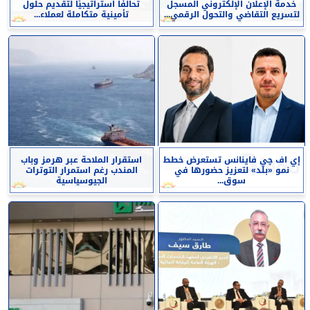
خدمة الإعلان الإلكتروني المسجل
تحالفًا استراتيجيًا لتقديم حلول
لتسريع التقاضي والتحول الرقمي...
تأمينية متكاملة لعملاء...
إي اف چي فاينانس تستعرض خطط
استقرار الملاحة عبر هرمز وباب
نمو «بلد» لتعزيز حضورها في
المندب رغم استمرار التوترات
سوق...
الجيوسياسية