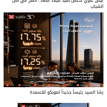
ليلى علوي تحتفل بعيد ميلاد ابنها.. أصبح في سن
الشباب
رشا السيد رئيساً جديداً لموبكو للاسمدة