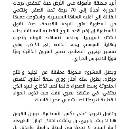
أبرد منطقة مأهولة على الأرض حيث تنخفض درجات
الحرارة أحيانًا إلى 70 درجة تحت الصفر. وتنتمي
الفنانة إلى أقلية الساها السيبيرية، واستوحت عملها
من أسطورة «ثور البرد» القديمة، حيث تقول
الأسطورة إن زفير هذه الروح القطبية العملاقة يجلب
الشتاء لسيبيريا، وعندما تتساقط قرونه وتذوب
بنهاية الموسم، يعود الدفء إلى الأرض، وفي
تفسير تينجري المعاصر، تصبح القرون الذائبة رمزًا
قويًا للاحتباس الحراري.
ويحتل المشروع منحوتة عملاقة من الجليد والثلج
مركزه، بطول ستة أمتار ووزن سبعة أطنان. تنهض
المنحوتة وسط الصحراء كأنها نُصب تذكاري للبرد الذي
يختفي، في مشهد بصري لافت حيث تذوب المواد
القطبية تدريجيًا تحت شمس مصر القاسية.
وتقول تنجري: "على عكس الأسطورة، ذوبان القرون
هنا لا يبشر بالربيع، بل يكشف اختلال توازن الطبيعة.
أزمة المناخ لا تحدث في لحظة درامية واحدة، بل