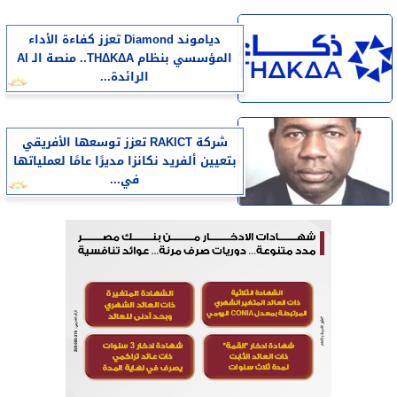
دياموند Diamond تعزز كفاءة الأداء
المؤسسي بنظام THΔKΔA.. منصة الـ AI
الرائدة...
شركة RAKICT تعزز توسعها الأفريقي
بتعيين ألفريد نكانزا مديرًا عامًا لعملياتها
في...