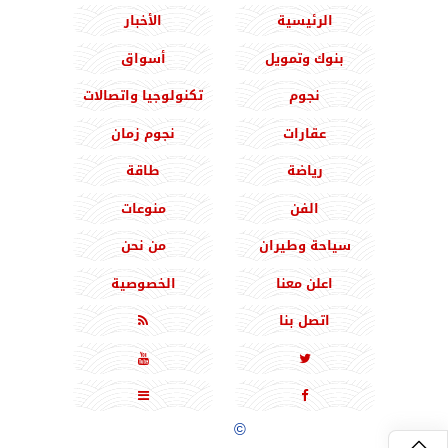
الرئيسية
الأخبار
بنوك وتمويل
أسواق
نجوم
تكنولوجيا واتصالات
عقارات
نجوم زمان
رياضة
طاقة
الفن
منوعات
سياحة وطيران
من نحن
اعلن معنا
الخصوصية
اتصل بنا





جميع الحقوق محفوظة
©
2020 - 2026 - المشرق نيوز