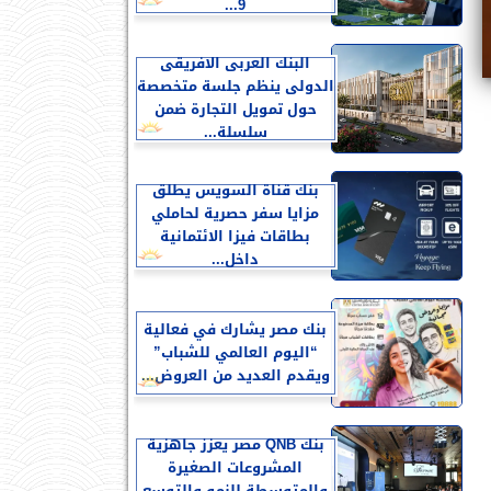
9...
البنك العربى الافريقى
الدولى ينظم جلسة متخصصة
حول تمويل التجارة ضمن
سلسلة...
بنك قناة السويس يطلق
مزايا سفر حصرية لحاملي
بطاقات فيزا الائتمانية
داخل...
بنك مصر يشارك في فعالية
“اليوم العالمي للشباب”
ويقدم العديد من العروض...
بنك QNB مصر يعزز جاهزية
المشروعات الصغيرة