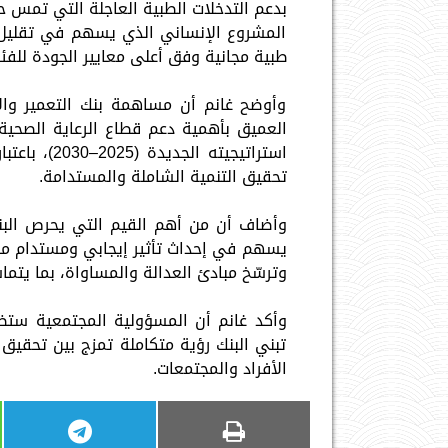
بدعم التدخلات الطبية العاجلة التي تمس ح
المشروع الإنساني الذي يسهم في تقليل 
طبية مجانية وفق أعلى معايير الجودة للفئات 
وأوضح غانم أن مساهمة بنك التعمير وا
العميق بأهمية دعم قطاع الرعاية الصحي
استراتيجيت
تحقيق التنمية الشاملة والمستدامة.
وأضاف أن من أهم القيم التي يحرص البنك
يسهم في إحداث تأثير إيجابي ومستدام من 
وترسّخ مبادئ العدالة والمساواة، بما يتماش
وأكد غانم أن المسؤولية المجتمعية ستظل 
تبني البنك رؤية متكاملة تمزج بين تحقيق
الأفراد والمجتمعات.