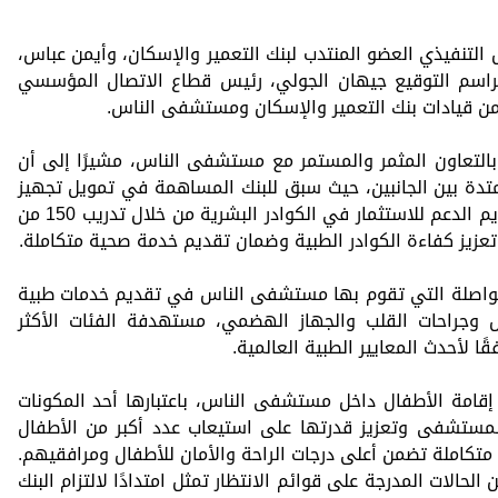
س التنفيذي العضو المنتدب لبنك التعمير والإسكان، وأيمن عباس،
م التوقيع جيهان الجولي، رئيس قطاع الاتصال المؤسسي
 من قيادات بنك التعمير والإسكان ومستشفى الناس.
بالتعاون المثمر والمستمر مع مستشفى الناس، مشيرًا إلى أن
متدة بين الجانبين، حيث سبق للبنك المساهمة في تمويل تجهيز
غرفة العمليات بالمستشفى، فضلًا عن تقديم الدعم للاستثمار في الكوادر البشرية من خلال تدريب 150 من
يز كفاءة الكوادر الطبية وضمان تقديم خدمة صحية متكاملة.
لمتواصلة التي تقوم بها مستشفى الناس في تقديم خدمات طبية
 وجراحات القلب والجهاز الهضمي، مستهدفة الفئات الأكثر
ا لأحدث المعايير الطبية العالمية.
قامة الأطفال داخل مستشفى الناس، باعتبارها أحد المكونات
بالمستشفى وتعزيز قدرتها على استيعاب عدد أكبر من الأطفال
متكاملة تضمن أعلى درجات الراحة والأمان للأطفال ومرافقيهم.
حالات المدرجة على قوائم الانتظار تمثل امتدادًا لالتزام البنك