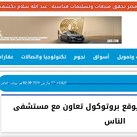
سليمات قياسية.. عبد الله سلام يكشف خطة استثمارات بـ6.4 مليار جنيه خلال
 وتمويل
أسواق
نجوم
تكنولوجيا واتصالات
عقارا
الثلاثاء، 17 مارس 2026
02:30 مـ
بتوقيت القاهرة
 يوقع بروتوكول تعاون مع مستشفى
الناس