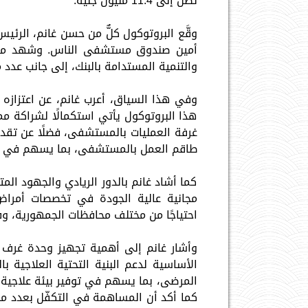
تصل إلى 11.4 مليون جنيه.
وقَّع البروتوكول كلٌّ من حسن غانم، الرئي
أمين صندوق مستشفى الناس. وشهد مراس
والتنمية المستدامة بالبنك، إلى جانب عدد
وفي هذا السياق، أعرب غانم، عن اعتزازه 
هذا البروتوكول يأتي استكمالًا لشراكة م
طاقم العمل بالمستشفى، بما يسهم في تعز
كما أشاد غانم بالدور الريادي والجهود ا
مجانية عالية الجودة في تخصصات أمراض
احتياجًا من مختلف محافظات الجمهورية، وفقً
وأشار غانم إلى أهمية تجهيز وحدة غرف إ
الأساسية لدعم البنية التحتية العلاجية 
المرضى، بما يسهم في توفير بيئة علاجية 
كما أكد أن المساهمة في التكفّل بعدد من ال