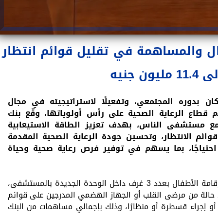
ال والمساهمة في تقليل قوائم انتظار
جنيه
ان بدوره المجتمعي، وتفعيلًا لاستراتيجيته في مجال
 قطاع الرعاية الصحية على رأس أولوياتها، وقّع بنك
مع مستشفى الناس، بهدف تعزيز الطاقة الاستيعابية
ئم الانتظار، وتحسين جودة الرعاية الصحية المقدمة
احتياجًا، بما يسهم في توفير فرص رعاية صحية وحياة
حيث قدّم البنك الدعم لتجهيز وحدة غرف إقامة الأطفال بعدد 3 غرف داخل الوحدة الجديدة بالمستشفى،
إلى جانب المساهمة في التكفّل بعلاج 23 حالة من مرضى القلب أو الجهاز الهضمي المدرجين على قوائم
ا أو إجراء قسطرة أو منظارًا، وذلك بإجمالي مساهمات من البنك