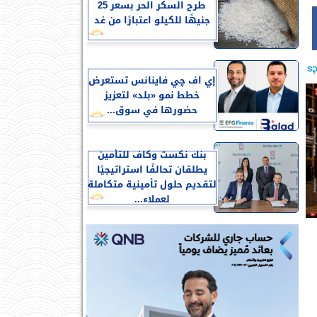
طرح السكر الحر بسعر 25
جنيهًا للكيلو اعتبارًا من غد
إي اف چي فاينانس تستعرض
خطط نمو «بلد» لتعزيز
حضورها في سوق...
بنك نكست وكاف للتأمين
يطلقان تحالفًا استراتيجيًا
لتقديم حلول تأمينية متكاملة
لعملاء...