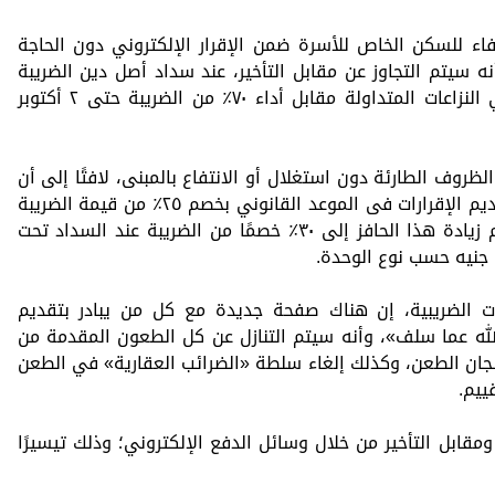
عفاء للسكن الخاص للأسرة ضمن الإقرار الإلكتروني دون الحاجة
أنه سيتم التجاوز عن مقابل التأخير، عند سداد أصل دين الضريبة
حتى ٢ أكتوبر المقبل، وكذلك التصالح في النزاعات المتداولة مقابل أداء ٧٠٪ من الضريبة حتى ٢ أكتوبر
الظروف الطارئة دون استغلال أو الانتفاع بالمبنى، لافتًا إلى أن
هناك حافزًا ضريبيًا للمكلفين الملتزمين بتقديم الإقرارات فى الموعد القانوني بخصم ٢٥٪ من قيمة الضريبة
للوحدات السكنية و١٠٪ لغير السكنية، ويتم زيادة هذا الحافز إلى ٣٠٪ خصمًا من الضريبة عند السداد تحت
 الضريبية، إن هناك صفحة جديدة مع كل من يبادر بتقديم
الله عما سلف»، وأنه سيتم التنازل عن كل الطعون المقدمة من
 لجان الطعن، وكذلك إلغاء سلطة «الضرائب العقارية» في الطعن
ييم.
قابل التأخير من خلال وسائل الدفع الإلكتروني؛ وذلك تيسيرًا