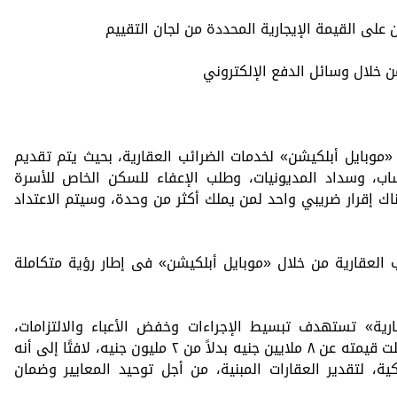
على القيمة الإيجارية المحددة من لجان التقييم
ن خلال وسائل الدفع الإلكتروني
 «موبايل أبلكيشن» لخدمات الضرائب العقارية، بحيث يتم تقديم
ساب، وسداد المديونيات، وطلب الإعفاء للسكن الخاص للأسرة
ناك إقرار ضريبي واحد لمن يملك أكثر من وحدة، وسيتم الاعتداد
ب العقارية من خلال «موبايل أبلكيشن» فى إطار رؤية متكاملة
ية» تستهدف تبسيط الإجراءات وخفض الأعباء والالتزامات،
وتتضمن إعفاء السكن الخاص للأسرة إذا قلت قيمته عن ٨ ملايين جنيه بدلاً من ٢ مليون جنيه، لافتًا إلى أنه
، لتقدير العقارات المبنية، من أجل توحيد المعايير وضمان