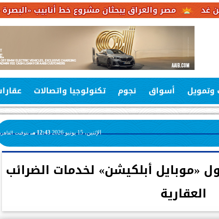
 والعراق يبحثان مشروع خط أنابيب «البصرة – العقبة» لربط ص
 وتمويل
أسواق
نجوم
تكنولوجيا واتصالات
عقارا
الإثنين، 15 يونيو 2026
12:43 مـ
بتوقيت القاهرة
أول «موبايل أبلكيشن» لخدمات الضرائب
العقارية