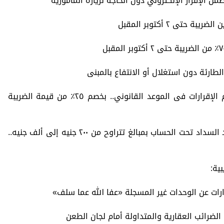
 الإقرار الإلكتروني دون الحاجة لزيارة المأمورية
حتى ٢ أكتوبر المقبل
لطارئة دون استغلال أو الانتفاع بالمبنى
«حافز ضريبي» للمكلفين الملتزمين بتقديم الإقرارات فى الموعد القانوني.. بخصم ٢٥٪ من قيمة الضريبة
زيادة الحافز إلى ٣٠٪ خصمًا من الضريبة عند السداد تحت الحساب بمبالغ تتراوح من ٢٠٠ جنيه إلى ألف جنيه..
ية:
رات عن الوحدات غير المسجلة «عفا الله عما سلف»
لضرائب العقارية والمتداولة أمام لجان الطعن