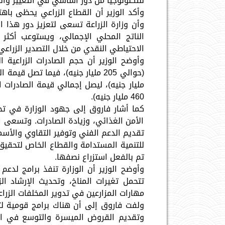
للتكنولوجيا من دور أساسي في التغيير والت
وأكد الوزير أن القطاع الزراعي يحظى باه
الاحتياطي النقدي من خلال التصدير الزراعي
460 مليار جنيه).
كما أشار فاروق إلى جهود الوزارة في تحس
الأمن الغذائي، وزيادة الصادرات. وتسعى ال
تقديم الدعم الفني وتوفير التقاوي والأس
تم بالفعل استزراع نصفها.
وأوضح الوزير أن الوزارة تنفذ برامج لد
تتحمل تغيرات المناخ، وتحديث الإرشاد ال
مهارات المزارعين في تدوير المخلفات الزرا
ولفت فاروق إلى أن هناك برامج قومية لتن
وتقديم القروض الميسرة والتوسع في التل