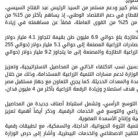
طوير.
تمام كبير ودعم مستمر من السيد الرئيس عبد الفتاح السيسي،
وأن وزارة الزراعة تسعى لتعزيز دور هذا القطاع في دعم الاقتصاد الوطني، إذ يساهم بأكثر من 15% من
الناتج المحلي الإجمالي، ويستوعب أكثر من 25% من القوى العاملة، فضلاً عن مساهمته في زيادة
.
وأوضح الوزير أن حجم الصادرات الزراعية الطازجة بلغ حوالي 6.9 مليون طن بقيمة تتجاوز 4.1 مليار دولار
(حوالي 205 مليار جنيه)، فيما تصل قيمة الصادرات الزراعية المصنعة إلى حوالي 5.1 مليار دولار (حوالي 255
مليار جنيه)، ليصل إجمالي قيمة الصادرات الزراعية الطازجة والمصنعة إلى ما يتجاوز 9.2 مليار دولار (حوالي
ين نسب الاكتفاء الذاتي من المحاصيل الاستراتيجية، وتعزيز
وزارة لدعم مسارات التنمية الزراعية المستدامة، وذلك من خلال
مدة والمعدات الحديثة. كما يجري التعاون مع جهاز مستقبل مصر
للتنمية المستدامة والقطاع الخاص لتحقيق هدف استصلاح وزيادة الرقعة الزراعية بأكثر من 4 مليون فدان،
عم التوسع الرأسي، وتشمل استنباط أصناف جديدة من المحاصيل
زراعي والتوسع في الخدمات الرقمية. وذكر أيضاً أهمية تعزيز
عية وإنتاج الأسمدة العضوية.
مية الثروة الحيوانية، الداجنة، والسمكية، مع تطبيقات رقمية
قيح الاصطناعي والخدمات البيطرية. وأشار إلى حرص الوزارة