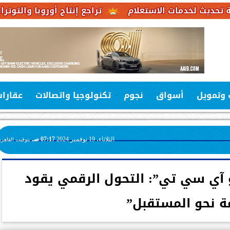
تراجع إنتاج أوروبا والتوترات الإقليمية ي
 وتمويل
أسواق
نجوم
تكنولوجيا واتصالات
عقارا
الثلاثاء، 19 نوفمبر 2024
07:17 صـ
بتوقيت القاهرة
و آي سي تي”: التحول الرقمي يقود
عة نحو المستقبل”