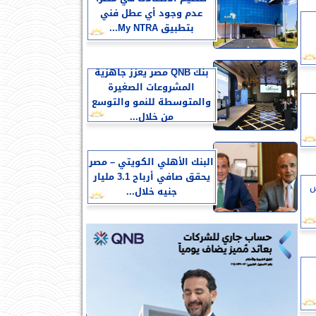
عدم وجود أي عطل فني
بتطبيق My NTRA...
بنك QNB مصر يعزز جاهزية
المشروعات الصغيرة
والمتوسطة للنمو والتوسع
من خلال...
البنك الأهلي الكويتي – مصر
يحقق صافي أرباح 3.1 مليار
س
جنيه خلال...