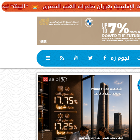
عززان صادرات العنب المصرى
“البيئة” تبحث مع “الصناعا
ت
نجوم زمان
رياضة