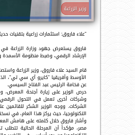
وزير الزراعة
"علاء فاروق: استثمارات زراعية بتقنيات حدي
فاروق يستعرض جهود وزارة الزراعة في ا
الإرشاد الرقمي، وضبط منظومة الأسمدة و
قام السيد علاء فاروق، وزير الزراعة واستص
الأوسط وأفريقيا "كايرو آي سي تي"، الذي
عن فخامة الرئيس عبد الفتاح السيسي.
حرص الوزير على زيارة أجنحة المعرض، و
وشركات أخرى تعمل في التحول الرقمي ا
الشركات. ووجه الوزير الشكر للقائمين 
التكنولوجيا، حيث يركز هذا العام، في نسخته
وأشار فاروق خلال كلمته على هامش المعرض، 
مصر، مؤكداً أن المرحلة الحالية تتطلب تط