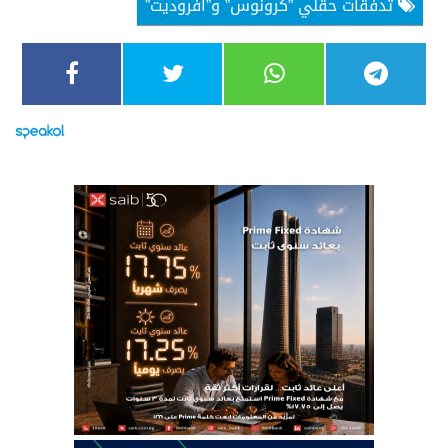
تدفقات حقلي ”كرونوس” و”أفروديت”