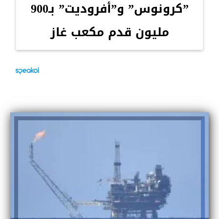
”كرونوس” و”أفروديت” بـ900
مليون قدم مكعب غاز