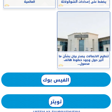
يضغط على إمدادات الشوكولاتة
العالمية
تنظيم الاتصالات يصدر بيان بشأن ما
أثير حول وجود خطوط هاتف
محمول...
الفيس بوك
تويتر
Tweets by elmashreqnews