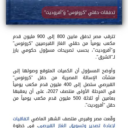
تدفقات حقلي ”كرونوس” و”أفروديت”
تترقب مصر تدفق مابين 800 إلى 900 مليون قدم
مكعب يومياً من حقلي الغاز القبرصيين "كرونوس"
و"أفروديت"، بحسب تصريحات مسؤول حكومي بارز
لـ"الشرق".
وأوضح المسؤول أن الكميات المتوقع وصولها إلى
منشآت الإسالة المصرية من حقل "كرونوس"
القبرصي ستصل إلى 400 مليون قدم مكعب يومياً
في المرحلة الأولى منتصف 2027، على أن يعقبها
بعامين أو ثلاثة 500 مليون قدم مكعب يومياً من
حقل "أفروديت".
وقّعت مصر وقبرص منتصف الشهر الماضي
اتفاقيات
لإعادة تصدير وتسويق الغاز القبرصي
، في خطوة