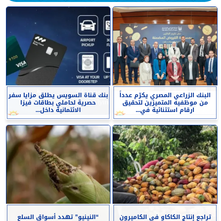
البنك الزراعي المصري يكرّم عدداً
بنك قناة السويس يطلق مزايا سفر
من موظفيه المتميزين لتحقيق
حصرية لحاملي بطاقات فيزا
ارقام استثنائية في...
الائتمانية داخل...
تراجع إنتاج الكاكاو في الكاميرون
“النينيو” تهدد أسواق السلع