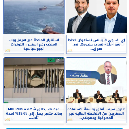
إي اف چي فاينانس تستعرض خطط
استقرار الملاحة عبر هرمز وباب
نمو «بلد» لتعزيز حضورها في
المندب رغم استمرار التوترات
سوق...
الجيوسياسية
طارق سيف: آقاق واسعة لاستفادة
ميدبنك يطلق شهادة MID Plus
المغتربين من الأنشطة المالية غير
بعائد متغير يصل إلى 19.65% لمدة
المصرفية ودمجهم...
ثلاث...