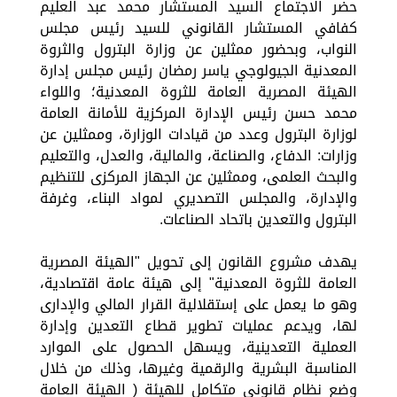
حضر الاجتماع السيد المستشار محمد عبد العليم
كفافي المستشار القانوني للسيد رئيس مجلس
النواب، وبحضور ممثلين عن وزارة البترول والثروة
المعدنية الجيولوجي ياسر رمضان رئيس مجلس إدارة
الهيئة المصرية العامة للثروة المعدنية؛ واللواء
محمد حسن رئيس الإدارة المركزية للأمانة العامة
لوزارة البترول وعدد من قيادات الوزارة، وممثلين عن
وزارات: الدفاع، والصناعة، والمالية، والعدل، والتعليم
والبحث العلمى، وممثلين عن الجهاز المركزى للتنظيم
والإدارة، والمجلس التصديري لمواد البناء، وغرفة
البترول والتعدين باتحاد الصناعات.
يهدف مشروع القانون إلى تحويل "الهيئة المصرية
العامة للثروة المعدنية" إلى هيئة عامة اقتصادية،
وهو ما يعمل على إستقلالية القرار المالي والإدارى
لها، ويدعم عمليات تطوير قطاع التعدين وإدارة
العملية التعدينية، ويسهل الحصول على الموارد
المناسبة البشرية والرقمية وغيرها، وذلك من خلال
وضع نظام قانونى متكامل للهيئة ( الهيئة العامة