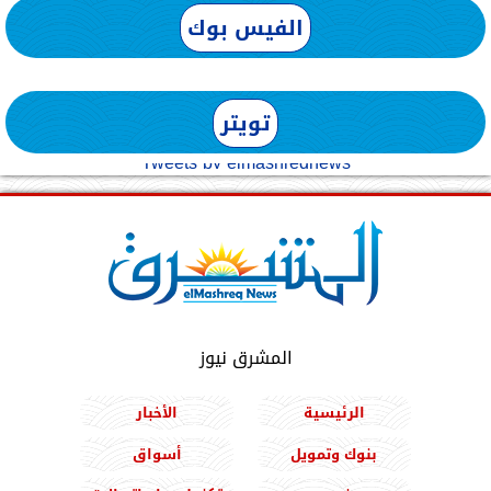
الفيس بوك
تويتر
Tweets by elmashreqnews
المشرق نيوز
الرئيسية
الأخبار
بنوك وتمويل
أسواق