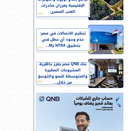
الإقليمية يعززان صادرات
العنب المصرى
تنظيم الاتصالات في مصر:
عدم وجود أي عطل فني
بتطبيق My NTRA...
بنك QNB مصر يعزز جاهزية
المشروعات الصغيرة
والمتوسطة للنمو والتوسع
من خلال...