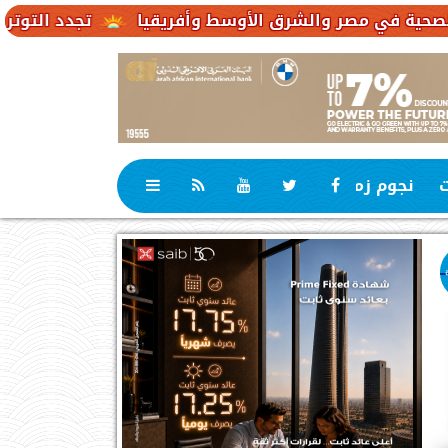
تجدد التوترات يخفض صادرات النفط الإما
ت
نجوم زمان
رياضة