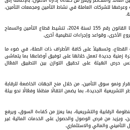
بين العائد والمخاطر ويعزز من كفاءة إدارة الأصول، بالإضافة إلى
ية وعرضها للشركات العاملة في نشاط التأمين ومجمعات التأمين،
ة.
كما تضمنت الضوابط الجديدة التي شملها القانون رقم 155 لسنة 2024، تنشيط قطاع التأمين والسماح
وع الأخرى، وقواعد وإجراءات تنظيمية أخرى.
ة القطاع، وتسهيلاً على كافة الأطراف ذات الصلة، في ضوء ما
رة زمنية جديدة تعمل خلالها على توفيق أوضاعها بما يتماشى
كس حرص الهيئة على تحقيق التوازن بين التطبيق الفعّال
قرار ونمو سوق التأمين، من خلال منح الجهات الخاضعة للرقابة
التشريعية الجديدة، بما يضمن انتقالًا منظمًا وفعّالًا نحو بيئة
نظومة الرقابية والتشريعية، بما يعزز من كفاءة السوق، ويرفع
ين، ويزيد من فرص الوصول والحصول على الخدمات المالية غير
التأميني والمالي والاستثماري.