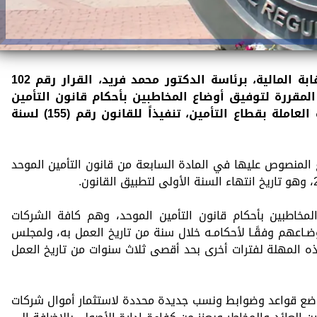
أصدر مجلس إدارة الهيئة العامة للرقابة المالية، برئاسة الدكتور محمد فريد، القرار رقم 102
زمنية المقررة لتوفيق أوضاع المخاطبين بأحكام قانون التأمين
الموحد وهم كافة الشركات والجهات العاملة بقطاع التأمين، تنفيذاً للقانون رقم (155) لسنة
 المنصوص عليها في المادة السابعة من قانون التأمين الموحد
لمخاطبين بأحكام قانون التأمين الموحد، وهم كافة الشركات
ضـاعهم وفقًـا لأحكامـه خلال سنة من تاريخ العمل به، ولمجلس
هـذه المهلة لفترات أخرى بحد أقصى ثلاث سنوات من تاريخ العمل
وضع قواعد وضوابط ونسب جديدة محددة لاستثمار أموال شركات