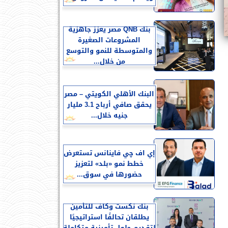
بنك QNB مصر يعزز جاهزية
المشروعات الصغيرة
والمتوسطة للنمو والتوسع
من خلال...
البنك الأهلي الكويتي – مصر
يحقق صافي أرباح 3.1 مليار
جنيه خلال...
إي اف چي فاينانس تستعرض
خطط نمو «بلد» لتعزيز
حضورها في سوق...
بنك نكست وكاف للتأمين
يطلقان تحالفًا استراتيجيًا