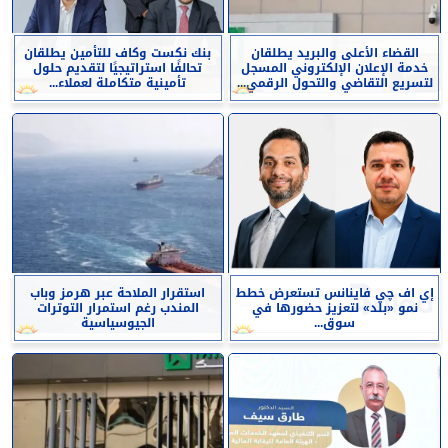
القضاء الأعلى والبريد يطلقان
بنك نكست وكاف للتأمين يطلقان
خدمة الإعلان الإلكتروني المسجل
تحالفًا استراتيجيًا لتقديم حلول
لتسريع التقاضي والتحول الرقمي...
تأمينية متكاملة لعملاء...
إي اف چي فاينانس تستعرض خطط
استقرار الملاحة عبر هرمز وباب
نمو «بلد» لتعزيز حضورها في
المندب رغم استمرار التوترات
سوق...
الجيوسياسية