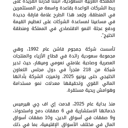
المملكة العربية السعودية، أثبتنا قدرتنا الفريدة على
ربط الشركات الواعدة بقاعدة واسعة من المستثمرين
في المنطقة. ويُعد هذا الطرح علامة فارقة جديدة
في مساعينا لمساعدة الشركات على تعظيم القيمة
ودفع عجلة النمو الاقتصادي في المملكة ومنطقة
الخليج".
تأسست شركة جمجوم فاشن عام 1992، وهي
مجموعة سعودية رائدة في قطاع الأزياء والمنتجات
العصرية وصاحبة علامتي نعومي وميهار، حيث تدير
شبكة من 218 متجراً في دول مجلس التعاون
الخليجي حتى يونيو 2025. وتميزت الشركة بأدائها
المالي القوي وتحقيقها معدلات نمو مستدامة
وهوامش ربحية مستقرة.
منذ بداية عام 2025، قدمت إي اف چي هيرميس
خدماتها الاستشارية في 6 صفقات دمج واستحواذ،
و9 صفقات في أسواق الدين، و10 صفقات أسواق
المال في مختلف الأسواق الإقليمية، بما في ذلك