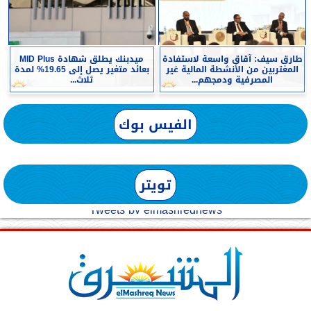
طارق سيف: آقاق واسعة لاستفادة
ميدبنك يطلق شهادة MID Plus
المغتربين من الأنشطة المالية غير
بعائد متغير يصل إلى 19.65% لمدة
المصرفية ودمجهم...
ثلاث...
الفيس بوك
تويتر
Tweets by elmashreqnews