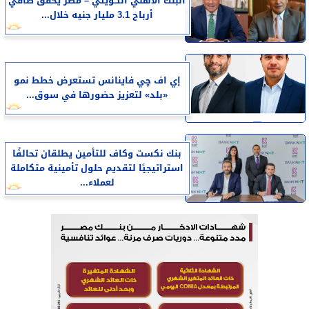
البنك الأهلي الكويتي – مصر يحقق صافي
أرباح 3.1 مليار جنيه خلال...
إي اف چي فاينانس تستعرض خطط نمو
«بلد» لتعزيز حضورها في سوق...
بنك نكست وكاف للتأمين يطلقان تحالفًا
استراتيجيًا لتقديم حلول تأمينية متكاملة
لعملاء...