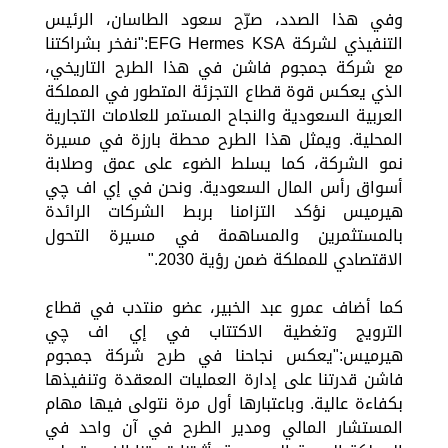
وفي هذا الصدد، صرّح سعود الطاسان، الرئيس
التنفيذي لشركة EFG Hermes KSA:"نفخر بشراكتنا
مع شركة جمجوم فاشن في هذا الطرح التاريخي،
الذي يعكس قوة قطاع التجزئة المتطور في المملكة
العربية السعودية والنجاح المستمر للعلامات التجارية
المحلية. ويمثل هذا الطرح محطة بارزة في مسيرة
نمو الشركة، كما يسلط الضوء على عمق وصلابة
أسواق رأس المال السعودية. ونحن في إي اف چي
هيرميس نؤكد التزامنا بربط الشركات الرائدة
بالمستثمرين والمساهمة في مسيرة التحول
الاقتصادي للمملكة ضمن رؤية 2030."
كما أضاف عمرو عبد الخبير، عضو منتدب في قطاع
الترويج وتغطية الاكتتاب في إي اف چي
هيرميس:"يعكس نجاحنا في طرح شركة جمجوم
فاشن قدرتنا على إدارة العمليات المعقدة وتنفيذها
بكفاءة عالية. وباعتبارها أول مرة نتولى فيها مهام
المستشار المالي ومدير الطرح في آن واحد في