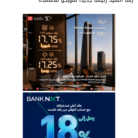
رشا السيد رئيساً جديداً لموبكو للاسمدة