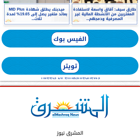
طارق سيف: آقاق واسعة لاستفادة
ميدبنك يطلق شهادة MID Plus
المغتربين من الأنشطة المالية غير
بعائد متغير يصل إلى 19.65% لمدة
المصرفية ودمجهم...
ثلاث...
الفيس بوك
تويتر
Tweets by elmashreqnews
المشرق نيوز