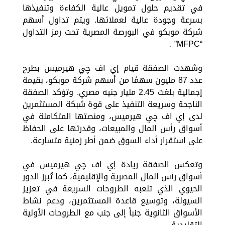
في تقديم حلول تمويل عالية الكفاءة وتنفيذها
بسرعة وجودة عالية لعملائها. ويتم تداول أسهم
شركة موبكو في البورصة المصرية تحت رمز التداول
“MFPC” .
وشهدت الصفقة قيام إي اف چي هيرميس بطرح
عدد 87 مليون سهمًا من أسهم شركة موبكو، بقيمة
إجمالية بلغت 2.45 مليار جنيه مصري. وتؤكد الصفقة
الناجحة وسريعة التنفيذ على قوة شبكة المستثمرين
لدى إي اف چي هيرميس، ومنصتها المتكاملة في
أسواق رأس المال والمبيعات، وقدرتها على الحفاظ
على استقرار أداء السوق ضمن أطر زمنية متسارعة.
وتعكس الصفقة ريادة إي اف چي هيرميس في
أسواق رأس المال المصرية والإقليمية، كما تُبرز الدور
الحيوي الذي تلعبه الطروحات السريعة في تعزيز
السيولة، وتوسيع قاعدة المستثمرين، ودعم نشاط
الأسواق الثانوية جنباً إلى جنب مع الطروحات الأولية
التقليدية.