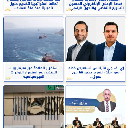
خدمة الإعلان الإلكتروني المسجل
تحالفًا استراتيجيًا لتقديم حلول
لتسريع التقاضي والتحول الرقمي...
تأمينية متكاملة لعملاء...
إي اف چي فاينانس تستعرض خطط
استقرار الملاحة عبر هرمز وباب
نمو «بلد» لتعزيز حضورها في
المندب رغم استمرار التوترات
سوق...
الجيوسياسية