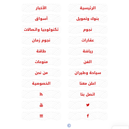
الرئيسية
الأخبار
بنوك وتمويل
أسواق
نجوم
تكنولوجيا واتصالات
عقارات
نجوم زمان
رياضة
طاقة
الفن
منوعات
سياحة وطيران
من نحن
اعلن معنا
الخصوصية
اتصل بنا





جميع الحقوق محفوظة
©
2020 - 2026 - المشرق نيوز