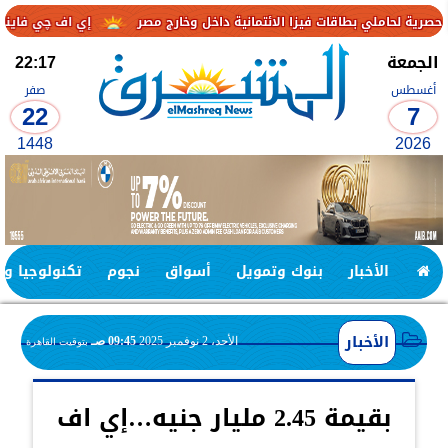
بطاقات فيزا الائتمانية داخل وخارج مصر
إي اف چي فاينانس تستعرض خط
الجمعة
22:17
أغسطس
صفر
22
7
1448
2026
الأخبار
بنوك وتمويل
أسواق
نجوم
تكنولوجيا وا
الأخبار
الأحد، 2 نوفمبر 2025
09:45 صـ
بتوقيت القاهرة
بقيمة 2.45 مليار جنيه…إي اف