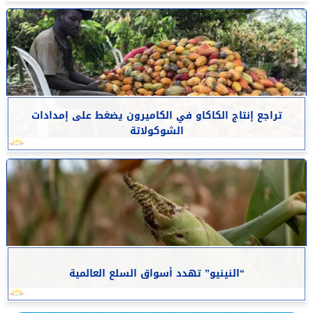
تراجع إنتاج الكاكاو في الكاميرون يضغط على إمدادات
الشوكولاتة
“النينيو” تهدد أسواق السلع العالمية