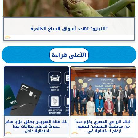
“النينيو” تهدد أسواق السلع العالمية
الأعلى قراءة
البنك الزراعي المصري يكرّم عدداً
بنك قناة السويس يطلق مزايا سفر
من موظفيه المتميزين لتحقيق
حصرية لحاملي بطاقات فيزا
ارقام استثنائية في...
الائتمانية داخل...