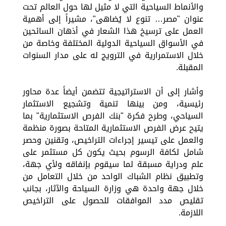
والأنماط السياحية التي لا مثيل لها حول العالم تحت
عنوان "مصر… تنوع لا يُضاهى"، مشيراً إلى أهمية
العمل على ترسيخ هذا الشعار في أذهان السائحين
في الأسواق السياحية الدولية المختلفة وخاصة من
خلال الاستمرارية في الترويج له على مدار السنوات
المقبلة.
وأشار إلى أن الاستراتيجية تتضمن أيضاً عدة محاور
رئيسية، ومن بينها تنمية وتشجيع الاستثمار
السياحي، وطرح فكرة "بنك الفرص الاستثمارية" بما
يتيح عرض الفرص الاستثمارية المتاحة بصورة منظمة
والعمل على تيسير إجراءات التراخيص، وتقنين وحصر
شامل لكافة الرسوم بحيث يكون كل مستثمر على
علم ودراية مسبقة لما سيقوم بإنفاقه ولأي جهة،
وتطبيق نظام الشباك الواحد من خلال التعامل من
خلال جهة واحدة هي وزارة السياحة والآثار، بجانب
تقليص مدد الموافقات للحصول على التراخيص
اللازمة.