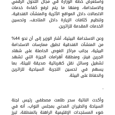
واستعرض خطة الوزارة قي مجال التحول الرقمي
والاستدامة، ومنها ما يتم لرفع كفاءة خدمات
الاتصالات داخل المواقع الأثرية والمنشآت الفندقية،
وتنظيم كثافات الزيارة داخل المتاحف، وتحسين
الخدمات المقدمة للزائرين.
وعن الاستدامة البيئية، أشار الوزير إلى أن نحو 44%
من المنشآت الفندقية تطبق ممارسات الاستدامة
البيئية، بجانب مراكز الغوص الحاصلة على شهاد
الجرين فينز، ومنطقة أهرامات الجيزة التي تشهد
تشغيل وسائل نقل كهربائية صديقة للبيئة، بما
يسهم في تحسين التجربة السياحية للزائرين
والحفاظ على البيئة.
.
وأكدت النائبة سحر طلعت مصطفى رئيس لجنة
السياحة والطيران المدني بمجلس النواب، أنه في
ضوء المستجدات الإقليمية الراهنة بالمنطقة، تبرز