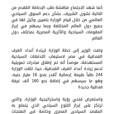
كما شهد الاجتماع مناقشة طلب الإحاطة المُقدم من
النائبة نشوى الشريف، بشأن دعم السوق السياحي
العالمي من خلال قيام الوزارة بتعيين وكيل لها في
جميع دول العالم المختلفة وبما يسهم في إبراز
المقومات السياحية والأثرية المصرية بمختلف دول
العالم.
ولفت الوزير إلى خطة الوزارة لزيادة أعداد الغرف
الفندقية في مصر لاستيعاب التدفقات السياحية
المستهدفة، موضحاً أنه تم إطلاق مبادرات تمويلية
لدعم زيادة أعداد الغرف الفندقية، حيث تلقت الوزارة
244 طلباً بقيمة إجمالية تُقدر بنحو 16 مليار جنيه،
وهو ما سيسهم في إضافة نحو 160 ألف غرفة
فندقية جديدة
واستعرض فتحي رؤية واستراتيجية الوزارة، والتي
ترتكز على إبراز التنوع السياحي الذي يتمتع به
المقصد السياحي المصري وخاصة في المنتجات