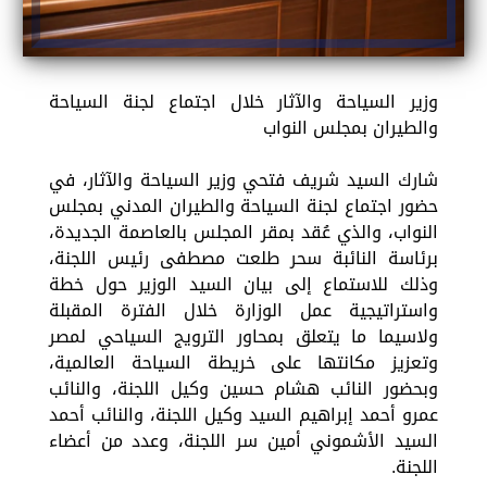
وزير السياحة والآثار خلال اجتماع لجنة السياحة
والطيران بمجلس النواب
شارك السيد شريف فتحي وزير السياحة والآثار، في
حضور اجتماع لجنة السياحة والطيران المدني بمجلس
النواب، والذي عُقد بمقر المجلس بالعاصمة الجديدة،
برئاسة النائبة سحر طلعت مصطفى رئيس اللجنة،
وذلك للاستماع إلى بيان السيد الوزير حول خطة
واستراتيجية عمل الوزارة خلال الفترة المقبلة
ولاسيما ما يتعلق بمحاور الترويج السياحي لمصر
وتعزيز مكانتها على خريطة السياحة العالمية،
وبحضور النائب هشام حسين وكيل اللجنة، والنائب
عمرو أحمد إبراهيم السيد وكيل اللجنة، والنائب أحمد
السيد الأشموني أمين سر اللجنة، وعدد من أعضاء
اللجنة.