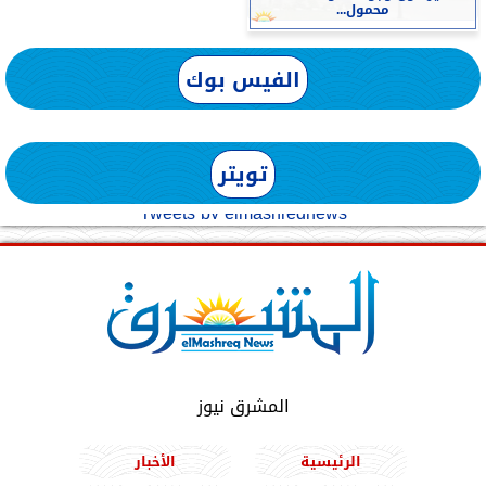
محمول...
الفيس بوك
تويتر
Tweets by elmashreqnews
المشرق نيوز
الرئيسية
الأخبار