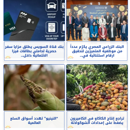
البنك الزراعي المصري يكرّم عدداً
بنك قناة السويس يطلق مزايا سفر
من موظفيه المتميزين لتحقيق
حصرية لحاملي بطاقات فيزا
ارقام استثنائية في...
الائتمانية داخل...
تراجع إنتاج الكاكاو في الكاميرون
“النينيو” تهدد أسواق السلع
يضغط على إمدادات الشوكولاتة
العالمية