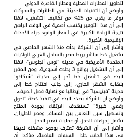
لتطوير المطارات المحلية ومطار القاهرة الدولي
وأوضح أن التقنيات الحديثة في الطائرات والمحركات
توفر ما يقرب من 25% من تكاليف التشغيل، لافتا
إلى أن هذا التوفير يكتسب أهمية في الوقت الراهن
نتيجة الزيادة الكبيرة في أسعار الوقود جراء الأحداث
الإقليمية الأخيرة.
وأشار إلى أن الشركة بدأت منذ الشهر الماضي في
تشغيل خط مباشر يربط مصر بالساحل الغربي للولايات
المتحدة الأمريكية في مدينة "لوس أنجلوس"، لافتا
إلى أن التشغيل بواقع 3 رحلات أسبوعية، ومن المقرر
البدء في تشغيل خط آخر إلى مدينة "شيكاغو"
بنهاية الشهر الجاري، إلى جانب افتتاح خط إلى
مدينة "فينيسيا" في إيطاليا مع نهاية فصل الصيف.
وأوضح أن الشركة بصدد البدء في تنفيذ خطة "تحول
رقمي كبيرة" تستهدف الارتقاء بجودة المنتج
وتسهيل سبل التعامل بين المسافر ومصر للطيران،
تشمل إجراءات الحجز، أو عمليات تغيير الحجز.
وأشار إلى أن الشركة تعترف بوجود مشكلة لديها
في هذا الجانب خلال السنوات الماضية، مؤكدا أن