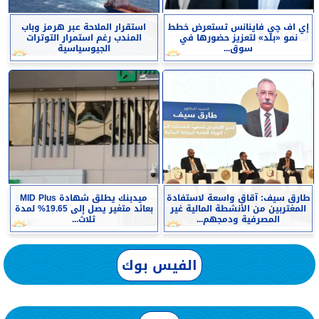
إي اف چي فاينانس تستعرض خطط
استقرار الملاحة عبر هرمز وباب
نمو «بلد» لتعزيز حضورها في
المندب رغم استمرار التوترات
سوق...
الجيوسياسية
طارق سيف: آقاق واسعة لاستفادة
ميدبنك يطلق شهادة MID Plus
المغتربين من الأنشطة المالية غير
بعائد متغير يصل إلى 19.65% لمدة
المصرفية ودمجهم...
ثلاث...
الفيس بوك