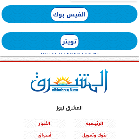
الفيس بوك
تويتر
Tweets by elmashreqnews
المشرق نيوز
الرئيسية
الأخبار
بنوك وتمويل
أسواق