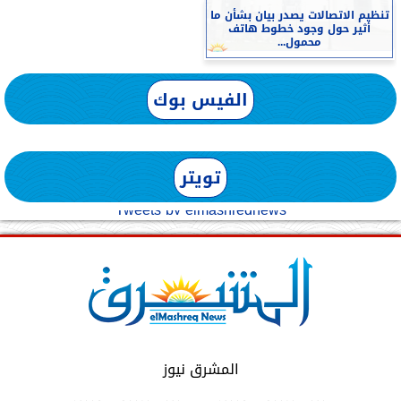
تنظيم الاتصالات يصدر بيان بشأن ما
أثير حول وجود خطوط هاتف
محمول...
الفيس بوك
تويتر
Tweets by elmashreqnews
المشرق نيوز