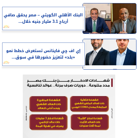
البنك الأهلي الكويتي – مصر يحقق صافي
أرباح 3.1 مليار جنيه خلال...
إي اف چي فاينانس تستعرض خطط نمو
«بلد» لتعزيز حضورها في سوق...