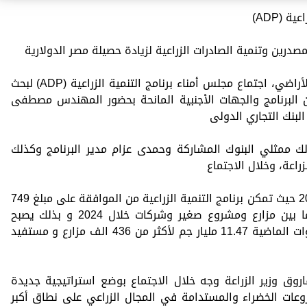
 (ADP)
صدرين وتنمية الصادرات الزراعية لزيادة حصيلة مصر الدولارية
ترأس علاء فاروق وزير الزراعة واستصلاح الأراضي، اجتماع مجلس أمناء برنامج التنمية الزراعية (ADP) لبحث
 البرنامج والجهات الأجنبية المانحة بحضور المهندس مصطفى
البنك التجاري الدولى
كذلك ممثلي البنوك المشاركة وحمدى عزام مدير البرنامج وكذلك
راعة، وخلال الاجتماع
تم استعراض إنجازات البرنامج خلال عام 2024 حيث تمكن برنامج التنمية الزراعية من الموافقة على مبلغ 749
مليون جم لأكثر من 17.6 ألف مستفيد ما بين مزارع ومشروع صغير وشركات خلال 2024 و بذلك يصبح
اجمالي ما تمت الموافقة عليه خلال السنوات الماضية 11.47 مليار جم لأكثر من 436 الف مزارع و مستفيد
اروق وزير الزراعة وجه خلال الاجتماع بوضع استراتيجية جديدة
شروعات الخضراء والمستدامة في المجال الزراعي على نطاق أكبر