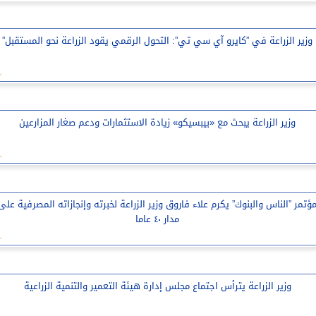
وزير الزراعة في ”كايرو آي سي تي”: التحول الرقمي يقود الزراعة نحو المستقبل”
وزير الزراعة يبحث مع «بيبسيكو» زيادة الاستثمارات ودعم صغار المزارعين
ؤتمر ”الناس والبنوك” يكرم علاء فاروق وزير الزراعة لخبرته وإنجازاته المصرفية على
مدار ٤٠ عاما
وزير الزراعة يترأس اجتماع مجلس إدارة هيئة التعمير والتنمية الزراعية