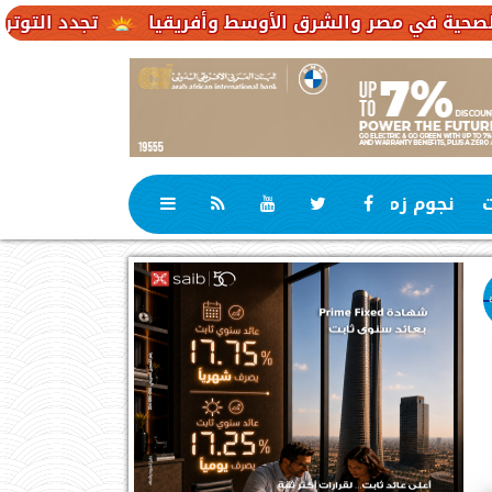
تجدد التوترات يخفض صادرات النفط ا
ت
نجوم زمان
رياضة