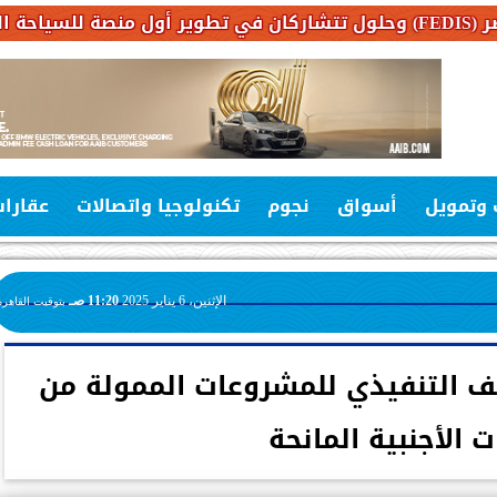
 وتمويل
أسواق
نجوم
تكنولوجيا واتصالات
عقارا
الإثنين، 6 يناير 2025
11:20 صـ
بتوقيت القاهرة
قف التنفيذي للمشروعات الممولة من
 الأجنبية المانحة