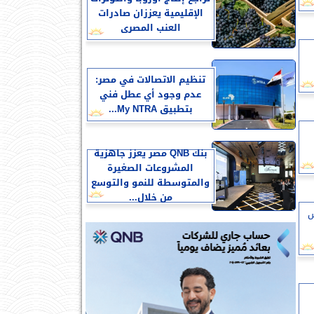
الإقليمية يعززان صادرات
العنب المصرى
تنظيم الاتصالات في مصر:
عدم وجود أي عطل فني
بتطبيق My NTRA...
بنك QNB مصر يعزز جاهزية
المشروعات الصغيرة
والمتوسطة للنمو والتوسع
من خلال...
س