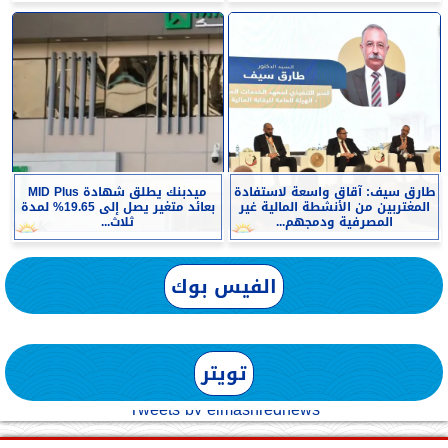
طارق سيف: آقاق واسعة لاستفادة
ميدبنك يطلق شهادة MID Plus
المغتربين من الأنشطة المالية غير
بعائد متغير يصل إلى 19.65% لمدة
المصرفية ودمجهم...
ثلاث...
الفيس بوك
تويتر
Tweets by elmashreqnews