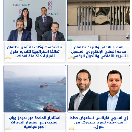
القضاء الأعلى والبريد يطلقان
بنك نكست وكاف للتأمين يطلقان
خدمة الإعلان الإلكتروني المسجل
تحالفًا استراتيجيًا لتقديم حلول
لتسريع التقاضي والتحول الرقمي...
تأمينية متكاملة لعملاء...
إي اف چي فاينانس تستعرض خطط
استقرار الملاحة عبر هرمز وباب
نمو «بلد» لتعزيز حضورها في
المندب رغم استمرار التوترات
سوق...
الجيوسياسية