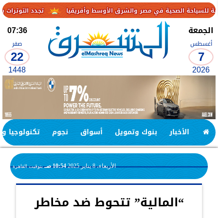
تجدد التوترات يخفض صادرات النفط الإماراتي
الجمعة
07:36
أغسطس
صفر
22
7
1448
2026
الأخبار
بنوك وتمويل
أسواق
نجوم
تكنولوجيا وا
الأربعاء، 8 يناير 2025
10:54 صـ
بتوقيت القاهرة
“المالية” تتحوط ضد مخاطر