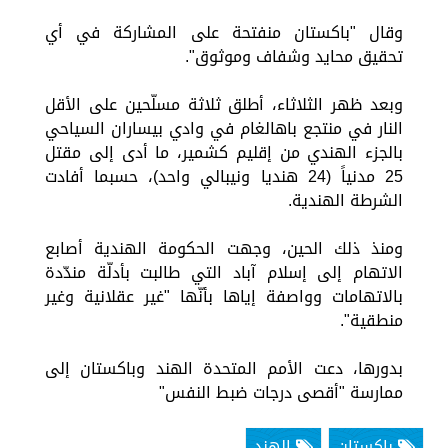
وقال "باكستان منفتحة على المشاركة في أي
تحقيق محايد وشفاف وموثوق".
وبعد ظهر الثلاثاء، أطلق ثلاثة مسلّحين على الأقل
النار في منتجع باهالغام في وادي بيساران السياحي
بالجزء الهندي من إقليم كشمير، ما أدى إلى مقتل
25 مدنياً (24 هنديا ونيبالي واحد)، حسبما أفادت
الشرطة الهندية.
ومنذ ذلك الحين، وجهت الحكومة الهندية أصابع
الاتهام إلى إسلام آباد التي طالبت بأدلّة مندّدة
بالاتهامات وواصفة إياها بأنّها "غير عقلانية وغير
منطقية".
بدورها، دعت الأمم المتحدة الهند وباكستان إلى
ممارسة "أقصى درجات ضبط النفس"
باكستان
الهند