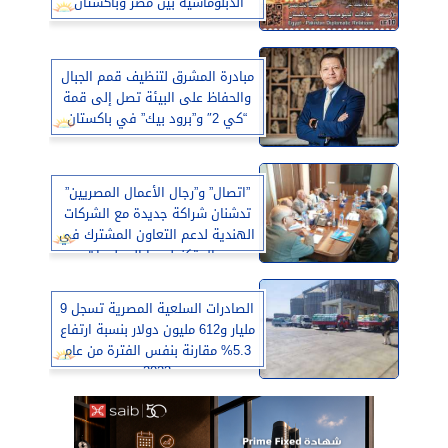
الدبلوماسية بين مصر وباكستان”
مبادرة المشرق لتنظيف قمم الجبال
والحفاظ على البيئة تصل إلى قمة
“كي 2″ و”برود بيك” في باكستان
”اتصال” و”رجال الأعمال المصريين”
تدشنان شراكة جديدة مع الشركات
الهندية لدعم التعاون المشترك في
مجال تكنولوجيا المعلومات
الصادرات السلعية المصرية تسجل 9
مليار و612 مليون دولار بنسبة ارتفاع
5.3% مقارنة بنفس الفترة من عام
2023