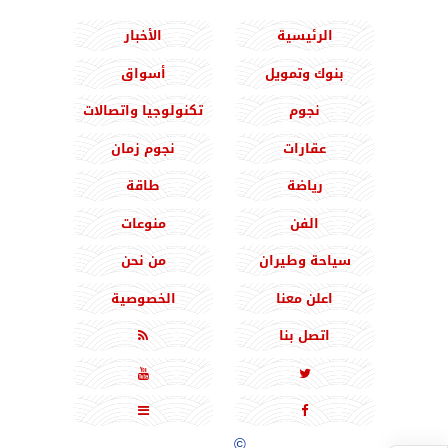
الرئيسية
الأخبار
بنوك وتمويل
أسواق
نجوم
تكنولوجيا واتصالات
عقارات
نجوم زمان
رياضة
طاقة
الفن
منوعات
سياحة وطيران
من نحن
اعلن معنا
الخصوصية
اتصل بنا





جميع الحقوق محفوظة
©
2020 - 2026 - المشرق نيوز