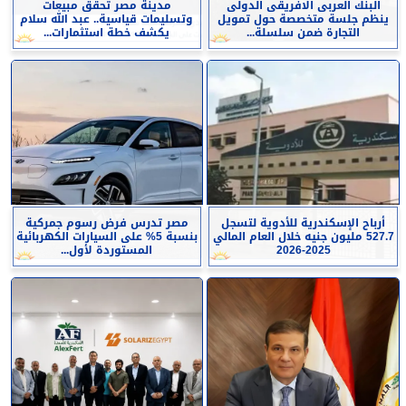
البنك العربى الافريقى الدولى
مدينة مصر تحقق مبيعات
ينظم جلسة متخصصة حول تمويل
وتسليمات قياسية.. عبد الله سلام
التجارة ضمن سلسلة...
يكشف خطة استثمارات...
أرباح الإسكندرية للأدوية لتسجل
مصر تدرس فرض رسوم جمركية
527.7 مليون جنيه خلال العام المالي
بنسبة 5% على السيارات الكهربائية
2025-2026
المستوردة لأول...