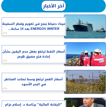
آخر الأخبار
​ميناء دمياط ينجح فى تعويم وقطر السفينة
ENERGOS WINTER بعد 14 ساعة...
أسعار النفط ترتفع بفعل عدم اليقين بشأن
إعادة فتح مضيق هرمز
أسعار القمح ترتفع وسط تصاعد المخاطر
في البحر الأسود
”الرقابة المالية” برئاسة د. إسلام عزام