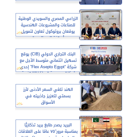
الزراعي المصري والسويدي الوطنية
للصناعات والمشروعات الهندسية
يوقعان بروتوكول تعاون لتمويل
أجهزة الري الحديث
البنك التجاري الدولي (CIB) يوقع
تسهيل ائتماني متوسط الأجل مع
شركة “Flex Asepto Egypt” إحدى
شركات مجموعة “U Flex”الهندية.
الهند تلغي السعر الأدنى لأرز
بسمتي لتعزيز جاذبيته في
الأسواق
البريد يصدر طابعَ بريد تذكاريًّا
بمناسبة مرور”٧٥ عامًا على العلاقات