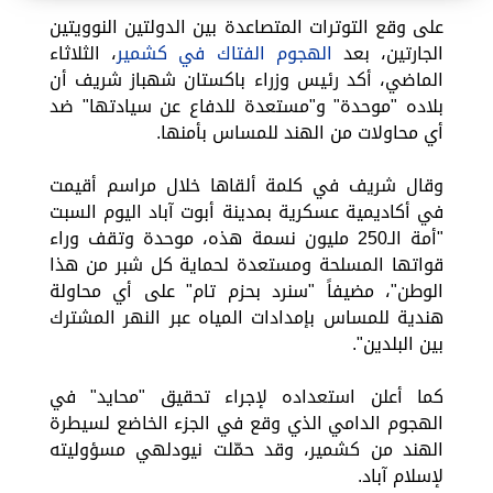
على وقع التوترات المتصاعدة بين الدولتين النوويتين
الجارتين، بعد
الهجوم الفتاك في كشمير
، الثلاثاء
الماضي، أكد رئيس وزراء باكستان شهباز شريف أن
بلاده "موحدة" و"مستعدة للدفاع عن سيادتها" ضد
أي محاولات من الهند للمساس بأمنها.
وقال شريف في كلمة ألقاها خلال مراسم أقيمت
في أكاديمية عسكرية بمدينة أبوت آباد اليوم السبت
"أمة الـ250 مليون نسمة هذه، موحدة وتقف وراء
قواتها المسلحة ومستعدة لحماية كل شبر من هذا
الوطن"، مضيفاً "سنرد بحزم تام" على أي محاولة
هندية للمساس بإمدادات المياه عبر النهر المشترك
بين البلدين".
كما أعلن استعداده لإجراء تحقيق "محايد" في
الهجوم الدامي الذي وقع في الجزء الخاضع لسيطرة
الهند من كشمير، وقد حمّلت نيودلهي مسؤوليته
لإسلام آباد.