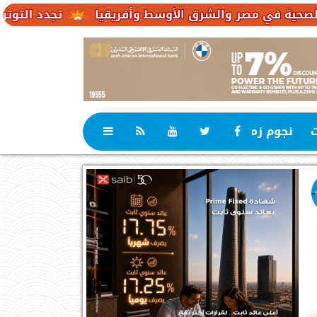
تجدد التوترات يخفض صادرات النفط
ت
نجوم زمان
رياضة