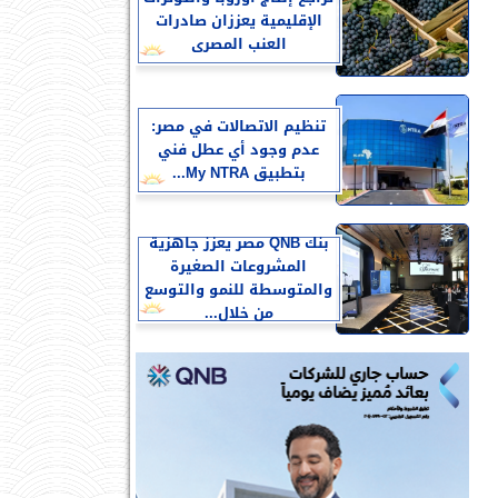
الإقليمية يعززان صادرات
العنب المصرى
تنظيم الاتصالات في مصر:
عدم وجود أي عطل فني
بتطبيق My NTRA...
بنك QNB مصر يعزز جاهزية
المشروعات الصغيرة
والمتوسطة للنمو والتوسع
من خلال...