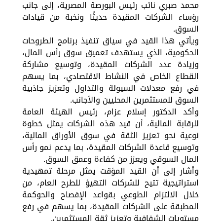
محمد صبري نائب رئيس البورصة المصرية، إلى جانب
رؤساء الشركات المقيدة حديثًا ونخبة من قيادات
السوق.
ويأتي هذا القيد في سياق تنفيذ برنامج الطروحات
الحكومية، الذي يستهدف تعميق سوق رأس المال،
وزيادة عدد الشركات المقيدة، وتوسيع مشاركة
القطاع الخاص في النشاط الاقتصادي، بما يسهم
في رفع معدلات السيولة والتداول وتعزيز جاذبية
السوق للمستثمرين المحليين والأجانب.
وأكد الدكتور إسلام عزام، رئيس الهيئة العامة
للرقابة المالية، أن قيد هذه الشركات يمثل خطوة
نوعية نحو تعزيز الثقة في سوق الأوراق المالية،
وتوسيع قاعدة الشركات المقيدة، بما يدعم نمو رأس
المال السوقي ويعزز من كفاءة وعمق السوق.
وأشار إلى أن القيد المؤقت يمثل مرحلة تمهيدية
استراتيجية تتيح للشركات التهيؤ للطرح العام، من
خلال الالتزام الطوعي بقواعد الإفصاح والحوكمة
المطبقة على الشركات المقيدة، بما يسهم في رفع
مستويات الشفافية وتعزيز ثقة المستثمرين.