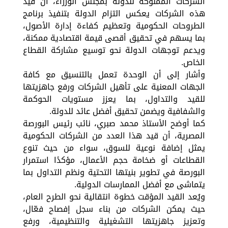
الشركات المملوكة للدولة بمجلس الوزراء، أن قيد
هذه الشركات يعكس التزام الدولة بتنفيذ برنامج
الطروحات الحكومية وتعظيم كفاءة إدارة الأصول،
بما يسهم في تحقيق أقصى قيمة اقتصادية ممكنة،
ويدعم توجهات الدولة نحو توسيع مشاركة القطاع
الخاص.
وأشار إلى أن الوحدة تعمل بالتنسيق مع كافة
الجهات المعنية على تأهيل الشركات ورفع جاهزيتها
للقيد والتداول، بما يعزز مستويات الحوكمة
والشفافية ويضمن تحقيق أفضل عائد للدولة.
كما أوضح الأستاذ محمد صبري، نائب رئيس البورصة
المصرية، أن قيد هذا العدد من الشركات الحكومية
يمثل إضافة نوعية للسوق، سواء من حيث تنوع
القطاعات أو ضخامة حجم الأعمال، مؤكدًا استمرار
البورصة في تطوير بنيتها التحتية ونظم التداول بما
يتماشى مع أفضل الممارسات الدولية.
ويُعد القيد المؤقت خطوة انتقالية نحو الطرح العام،
حيث يمكن الشركات من بناء سجل إفصاح فعّال،
وتعزيز جاهزيتها التشغيلية والتنظيمية، ورفع