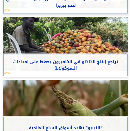
لضم بيزيرا
تراجع إنتاج الكاكاو في الكاميرون يضغط على إمدادات
الشوكولاتة
“النينيو” تهدد أسواق السلع العالمية