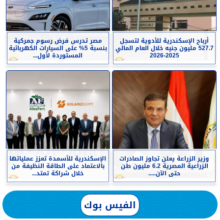
أرباح الإسكندرية للأدوية لتسجل
مصر تدرس فرض رسوم جمركية
527.7 مليون جنيه خلال العام المالي
بنسبة 5% على السيارات الكهربائية
2025-2026
المستوردة لأول...
وزير الزراعة يعلن تجاوز الصادرات
الإسكندرية للأسمدة تعزز عملياتها
الزراعية المصرية 6.2 مليون طن
بالاعتماد على الطاقة النظيفة من
حتى الآن.....
خلال شراكة تمتد...
الفيس بوك