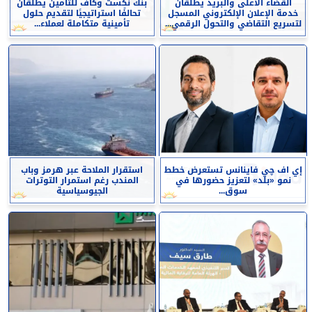
القضاء الأعلى والبريد يطلقان
بنك نكست وكاف للتأمين يطلقان
خدمة الإعلان الإلكتروني المسجل
تحالفًا استراتيجيًا لتقديم حلول
لتسريع التقاضي والتحول الرقمي...
تأمينية متكاملة لعملاء...
إي اف چي فاينانس تستعرض خطط
استقرار الملاحة عبر هرمز وباب
نمو «بلد» لتعزيز حضورها في
المندب رغم استمرار التوترات
سوق...
الجيوسياسية