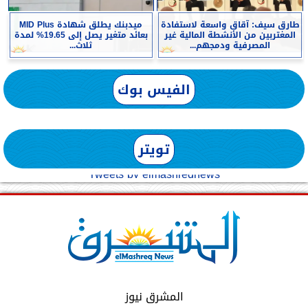
طارق سيف: آقاق واسعة لاستفادة
ميدبنك يطلق شهادة MID Plus
المغتربين من الأنشطة المالية غير
بعائد متغير يصل إلى 19.65% لمدة
المصرفية ودمجهم...
ثلاث...
الفيس بوك
تويتر
Tweets by elmashreqnews
المشرق نيوز