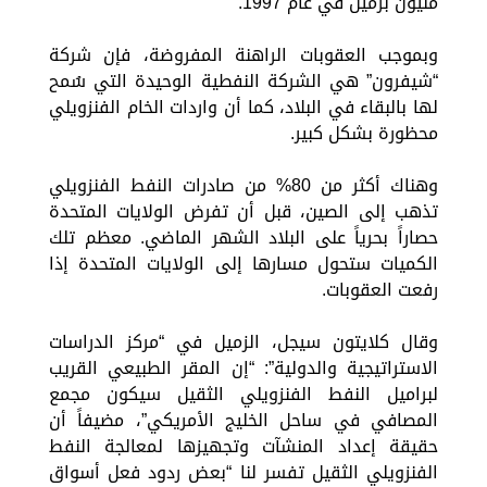
مليون برميل في عام 1997.
وبموجب العقوبات الراهنة المفروضة، فإن شركة
“شيفرون” هي الشركة النفطية الوحيدة التي سُمح
لها بالبقاء في البلاد، كما أن واردات الخام الفنزويلي
محظورة بشكل كبير.
وهناك أكثر من 80% من صادرات النفط الفنزويلي
تذهب إلى الصين، قبل أن تفرض الولايات المتحدة
حصاراً بحرياً على البلاد الشهر الماضي. معظم تلك
الكميات ستحول مسارها إلى الولايات المتحدة إذا
رفعت العقوبات.
وقال كلايتون سيجل، الزميل في “مركز الدراسات
الاستراتيجية والدولية”: “إن المقر الطبيعي القريب
لبراميل النفط الفنزويلي الثقيل سيكون مجمع
المصافي في ساحل الخليج الأمريكي”، مضيفاً أن
حقيقة إعداد المنشآت وتجهيزها لمعالجة النفط
الفنزويلي الثقيل تفسر لنا “بعض ردود فعل أسواق