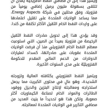
ويشير هذا إلى أن مصافي النفط الأمريكية يمكن أن
تتلقى بسهولة مليون برميل إضافي يومياً من
فنزويلا، وفق محللين في شركة Energy Aspects،
مما يساعد الولايات المتحدة على تقليل اعتمادها
على واردات النفط الخام الثقيل الأكثر تكلفة من كندا.
وقد يؤدي هذا إلى تحويل صادرات النفط الثقيل
الرخيصة من فنزويلا بعيداً عن الصين، التي استوعبت
معظم النفط الخام الفنزويلي منذ أن فرضت الولايات
المتحدة عقوبات على صادراتها، كسداد لمليارات
الدولارات من الدعم المالي المقدم للحكومة
الفنزويليّة على مدى السنوات الأخيرة.
ويتميز النفط الفنزويلي بكثافته العالية ولزوجته
الشديدة، وهو عالٍ في محتوى الكبريت مما يجعل
استخراجه ومعالجته لإنتاج البنزين والديزل ووقود
الطائرات والمواد الخام لصناعة الكيماويات أكثر
صعوبة. ولكن هذا هو تحديداً ما بنيت العديد من
مصافي التكرير في الولايات المتحدة لمعالجته.