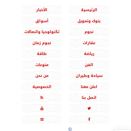
الرئيسية
الأخبار
بنوك وتمويل
أسواق
نجوم
تكنولوجيا واتصالات
عقارات
نجوم زمان
رياضة
طاقة
الفن
منوعات
سياحة وطيران
من نحن
اعلن معنا
الخصوصية
اتصل بنا





جميع الحقوق محفوظة
©
2020 - 2026 - المشرق نيوز