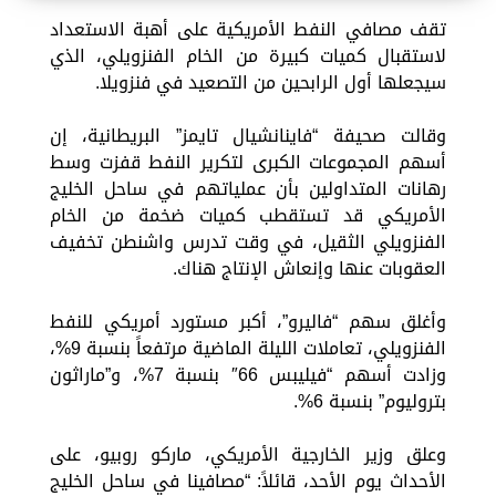
تقف مصافي النفط الأمريكية على أهبة الاستعداد
لاستقبال كميات كبيرة من الخام الفنزويلي، الذي
سيجعلها أول الرابحين من التصعيد في فنزويلا.
وقالت صحيفة “فاينانشيال تايمز” البريطانية، إن
أسهم المجموعات الكبرى لتكرير النفط قفزت وسط
رهانات المتداولين بأن عملياتهم في ساحل الخليج
الأمريكي قد تستقطب كميات ضخمة من الخام
الفنزويلي الثقيل، في وقت تدرس واشنطن تخفيف
العقوبات عنها وإنعاش الإنتاج هناك.
وأغلق سهم “فاليرو”، أكبر مستورد أمريكي للنفط
الفنزويلي، تعاملات الليلة الماضية مرتفعاً بنسبة 9%،
وزادت أسهم “فيليبس 66″ بنسبة 7%، و”ماراثون
بتروليوم” بنسبة 6%.
وعلق وزير الخارجية الأمريكي، ماركو روبيو، على
الأحداث يوم الأحد، قائلاً: “مصافينا في ساحل الخليج