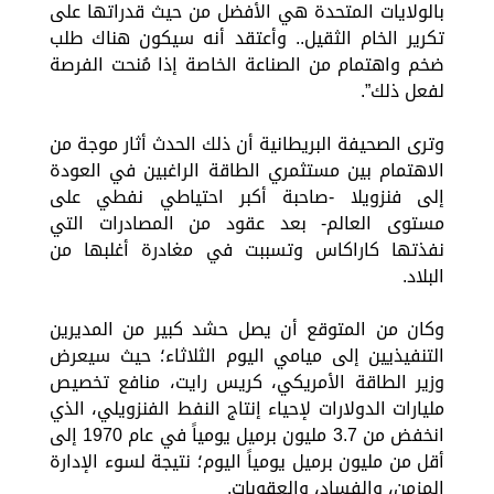
بالولايات المتحدة هي الأفضل من حيث قدراتها على
تكرير الخام الثقيل.. وأعتقد أنه سيكون هناك طلب
ضخم واهتمام من الصناعة الخاصة إذا مُنحت الفرصة
لفعل ذلك”.
وترى الصحيفة البريطانية أن ذلك الحدث أثار موجة من
الاهتمام بين مستثمري الطاقة الراغبين في العودة
إلى فنزويلا -صاحبة أكبر احتياطي نفطي على
مستوى العالم- بعد عقود من المصادرات التي
نفذتها كاراكاس وتسببت في مغادرة أغلبها من
البلاد.
وكان من المتوقع أن يصل حشد كبير من المديرين
التنفيذيين إلى ميامي اليوم الثلاثاء؛ حيث سيعرض
وزير الطاقة الأمريكي، كريس رايت، منافع تخصيص
مليارات الدولارات لإحياء إنتاج النفط الفنزويلي، الذي
انخفض من 3.7 مليون برميل يومياً في عام 1970 إلى
أقل من مليون برميل يومياً اليوم؛ نتيجة لسوء الإدارة
المزمن، والفساد، والعقوبات.