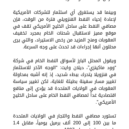
وبينما قد يستغرق أي استثمار للشركات الأمريكية
لإعادة إحياء النفط الفنزويلي فترة من الوقت، فإن
مصافي النفط على ساحل الخليج الأمريكي تقف في
موقع مميز لاستقبال شحنات الخام بمجرد تخفيف
العقوبات ومنح المزيد من رخص الاستيراد، والتي يرى
محللون أنها إجراءات قد تحدث على وجه السرعة.
ويقول المحلل البارز لأسواق النفط الخام في شركة
“وود ماكينزي”، ديلان وايت: “الوجه الآخر للاستثمار
في فنزويلا يتحرك ببطء شديد، إذ إنه أشبه بمحاولة
تغيير مسار سفينة بطيئة للغاية، لكن تغيير سياسة
العقوبات في الولايات المتحدة قد يؤدي إلى منافع
اقتصادية غداً لمصافي النفط الخام على ساحل الخليج
الأمريكي”.
تستورد مصافي النفط والتجار في الولايات المتحدة
ما بين 100 إلى 200 ألف برميل يومياً، مقابل 1.4