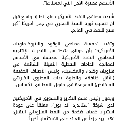
الأسهم قصيرة الأجل التي لمسناها”.
شُيدت مصافي النفط الأمريكية على نطاق واسع قبل
أن تتسبب ثورة النفط الصخري في جعل أمريكا أكبر
منتج للنفط في العالم.
وتفيد “جمعية مصنعي الوقود والبتروكيماويات
الأمريكية” بأن حوالي 70% من القدرات الإنتاجية
لمصافي النفط الأمريكية مصممة في الأساس
لمعالجة الخامات النفطية الثقيلة الشائعة في
فنزويلا، وكندا، والمكسيك، وليس الأصناف الخفيفة
(الأقل كثافة)، والحلوة (ذات المحتوى الكبريتي
المنخفض) الموجودة في حقول النفط في تكساس.
ويقول رئيس قسم التكرير والتسويق في الأمريكتين
لدى شركة “ستاندرد آند بورز”، معلقاً على عودة
استيراد كميات ضخمة من النفط الفنزويلي الثقيل:
“هذا يرد جزءاً من العائد على الاستثمار، أخيراً”.