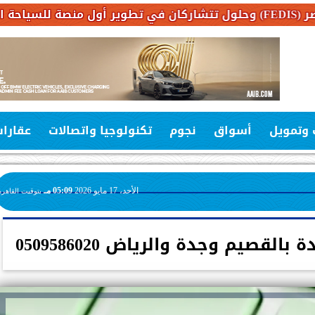
 وتمويل
أسواق
نجوم
تكنولوجيا واتصالات
عقارا
الأحد، 17 مايو 2026
05:09 مـ
بتوقيت القاهرة
قصيم وجدة والرياض 0509586020