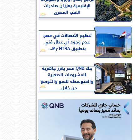
الإقليمية يعززان صادرات
العنب المصرى
تنظيم الاتصالات في مصر:
عدم وجود أي عطل فني
بتطبيق My NTRA...
بنك QNB مصر يعزز جاهزية
المشروعات الصغيرة
والمتوسطة للنمو والتوسع
من خلال...